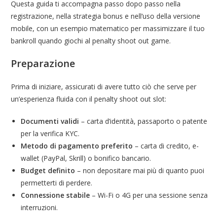
Questa guida ti accompagna passo dopo passo nella
registrazione, nella strategia bonus e nell’uso della versione
mobile, con un esempio matematico per massimizzare il tuo
bankroll quando giochi al penalty shoot out game.
Preparazione
Prima di iniziare, assicurati di avere tutto ciò che serve per
un’esperienza fluida con il penalty shoot out slot:
Documenti validi
– carta d’identità, passaporto o patente
per la verifica KYC.
Metodo di pagamento preferito
– carta di credito, e-
wallet (PayPal, Skrill) o bonifico bancario.
Budget definito
– non depositare mai più di quanto puoi
permetterti di perdere.
Connessione stabile
– Wi-Fi o 4G per una sessione senza
interruzioni.