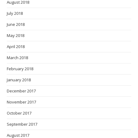
August 2018
July 2018
June 2018
May 2018
April 2018
March 2018
February 2018
January 2018
December 2017
November 2017
October 2017
September 2017
August 2017