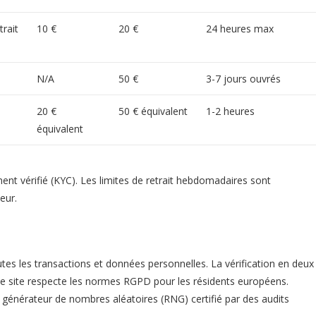
trait
10 €
20 €
24 heures max
N/A
50 €
3-7 jours ouvrés
20 €
50 € équivalent
1-2 heures
équivalent
ment vérifié (KYC). Les limites de retrait hebdomadaires sont
eur.
utes les transactions et données personnelles. La vérification en deux
e site respecte les normes RGPD pour les résidents européens.
 générateur de nombres aléatoires (RNG) certifié par des audits