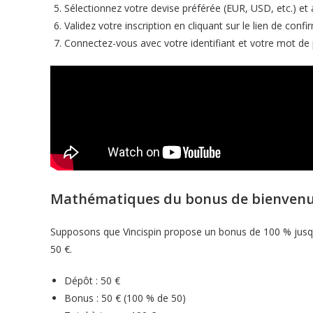
Sélectionnez votre devise préférée (EUR, USD, etc.) et 
Validez votre inscription en cliquant sur le lien de conf
Connectez-vous avec votre identifiant et votre mot d
Mathématiques du bonus de bienven
Supposons que Vincispin propose un bonus de 100 % jusqu’à
50 €.
Dépôt : 50 €
Bonus : 50 € (100 % de 50)