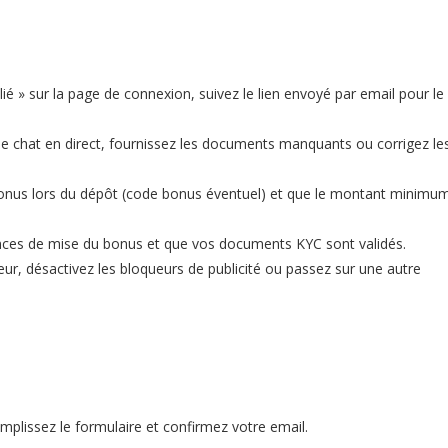
é » sur la page de connexion, suivez le lien envoyé par email pour le
le chat en direct, fournissez les documents manquants ou corrigez le
 bonus lors du dépôt (code bonus éventuel) et que le montant minimu
ences de mise du bonus et que vos documents KYC sont validés.
ur, désactivez les bloqueurs de publicité ou passez sur une autre
 remplissez le formulaire et confirmez votre email.