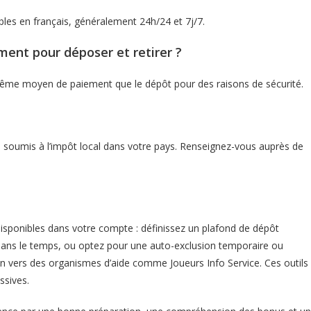
nibles en français, généralement 24h/24 et 7j/7.
ment pour déposer et retirer ?
le même moyen de paiement que le dépôt pour des raisons de sécurité.
re soumis à l’impôt local dans votre pays. Renseignez-vous auprès de
 disponibles dans votre compte : définissez un plafond de dépôt
 dans le temps, ou optez pour une auto-exclusion temporaire ou
ien vers des organismes d’aide comme Joueurs Info Service. Ces outils
ssives.