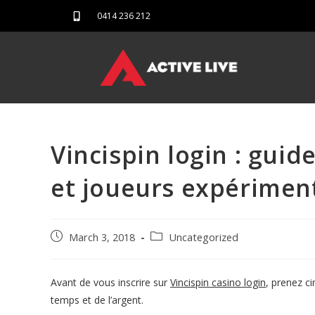
0414 236 212
Vincispin login : gui
et joueurs expérimen
March 3, 2018
Uncategorized
Avant de vous inscrire sur
Vincispin casino login
, prenez c
temps et de l’argent.