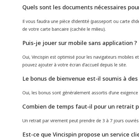
Quels sont les documents nécessaires pour
Il vous faudra une pièce d’identité (passeport ou carte d’id
de votre carte bancaire (cachée le milieu).
Puis-je jouer sur mobile sans application ?
Oui, Vincispin est optimisé pour les navigateurs mobile
pouvez ajouter à votre écran d’accueil depuis le site.
Le bonus de bienvenue est-il soumis à des
Oui, les bonus sont généralement assortis d’une exigence
Combien de temps faut-il pour un retrait 
Un retrait par virement peut prendre de 3 à 7 jours ouvré
Est-ce que Vincispin propose un service cli