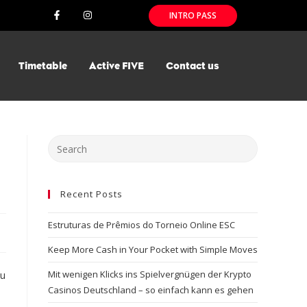
INTRO PASS
Timetable
Active FIVE
Contact us
Recent Posts
Estruturas de Prêmios do Torneio Online ESC
Keep More Cash in Your Pocket with Simple Moves
Mit wenigen Klicks ins Spielvergnügen der Krypto
du
Casinos Deutschland – so einfach kann es gehen