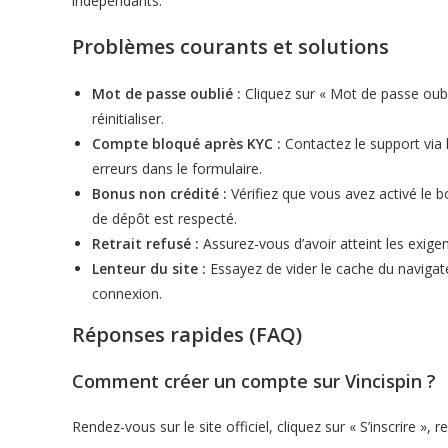
indépendants.
Problèmes courants et solutions
Mot de passe oublié :
Cliquez sur « Mot de passe oubli
réinitialiser.
Compte bloqué après KYC :
Contactez le support via 
erreurs dans le formulaire.
Bonus non crédité :
Vérifiez que vous avez activé le
de dépôt est respecté.
Retrait refusé :
Assurez-vous d’avoir atteint les exig
Lenteur du site :
Essayez de vider le cache du navigate
connexion.
Réponses rapides (FAQ)
Comment créer un compte sur Vincispin ?
Rendez-vous sur le site officiel, cliquez sur « S’inscrire »,