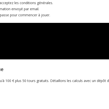
acceptez les conditions générales.
irmation envoyé par email.
e passe pour commencer à jouer.
ue
 100 € plus 50 tours gratuits. Détaillons les calculs avec un dépôt 