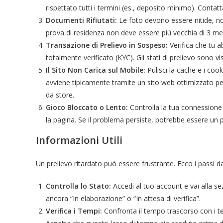
rispettato tutti i termini (es., deposito minimo). Contat
Documenti Rifiutati:
Le foto devono essere nitide, non 
prova di residenza non deve essere più vecchia di 3 mesi
Transazione di Prelievo in Sospeso:
Verifica che tu a
totalmente verificato (KYC). Gli stati di prelievo sono vis
Il Sito Non Carica sul Mobile:
Pulisci la cache e i co
avviene tipicamente tramite un sito web ottimizzato p
da store.
Gioco Bloccato o Lento:
Controlla la tua connessione 
la pagina. Se il problema persiste, potrebbe essere un 
Informazioni Utili
Un prelievo ritardato può essere frustrante. Ecco i passi da
Controlla lo Stato:
Accedi al tuo account e vai alla sez
ancora “In elaborazione” o “In attesa di verifica”.
Verifica i Tempi:
Confronta il tempo trascorso con i tem