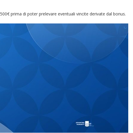
0€ prima di poter prelevare eventuali vincite derivate dal bonus.