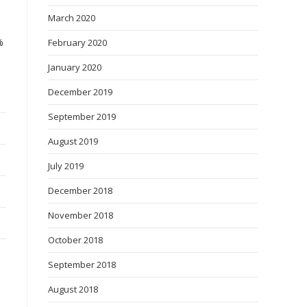
March 2020
%
February 2020
January 2020
December 2019
September 2019
August 2019
July 2019
December 2018
November 2018
October 2018
September 2018
August 2018