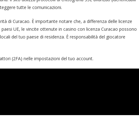
roteggere tutte le comunicazioni.
rità di Curacao. È importante notare che, a differenza delle licenze
i paesi UE, le vincite ottenute in casino con licenza Curacao possono
ocali del tuo paese di residenza. È responsabilità del giocatore
fattori (2FA) nelle impostazioni del tuo account.