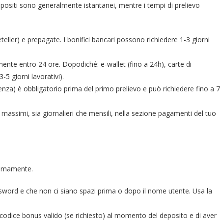
epositi sono generalmente istantanei, mentre i tempi di prelievo
teller) e prepagate. I bonifici bancari possono richiedere 1-3 giorni
ente entro 24 ore. Dopodiché: e-wallet (fino a 24h), carte di
-5 giorni lavorativi).
enza) è obbligatorio prima del primo prelievo e può richiedere fino a 
 massimi, sia giornalieri che mensili, nella sezione pagamenti del tuo
onomamente.
word e che non ci siano spazi prima o dopo il nome utente. Usa la
n codice bonus valido (se richiesto) al momento del deposito e di aver