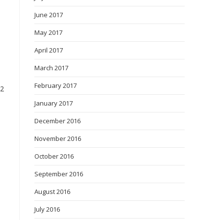
June 2017
May 2017
April 2017
March 2017
February 2017
72
January 2017
December 2016
November 2016
October 2016
September 2016
August 2016
July 2016