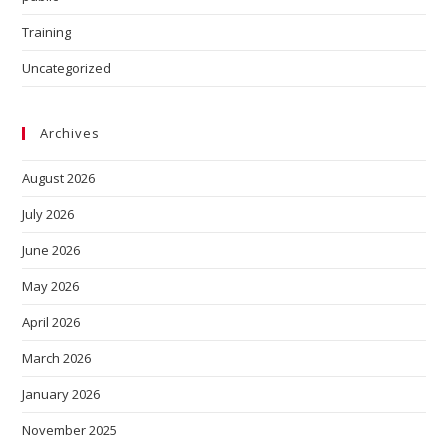
Training
Uncategorized
Archives
August 2026
July 2026
June 2026
May 2026
April 2026
March 2026
January 2026
November 2025