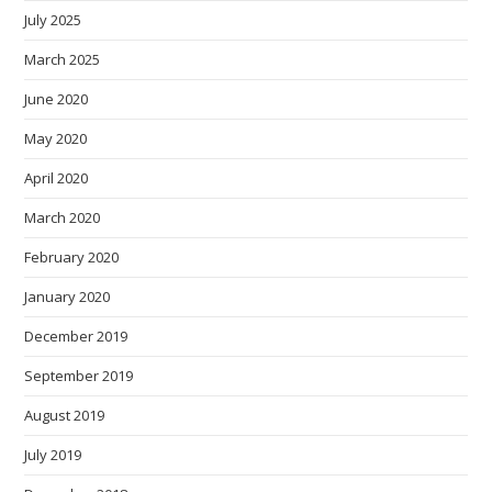
July 2025
March 2025
June 2020
May 2020
April 2020
March 2020
February 2020
January 2020
December 2019
September 2019
August 2019
July 2019