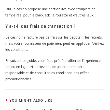
Oui, le casino propose une section live avec croupiers en
temps réel pour le blackjack, la roulette et d’autres jeux.
Y a-t-il des frais de transaction ?
Le casino ne facture pas de frais sur les dépôts ni les retraits,
mais votre fournisseur de paiement peut en appliquer. Vérifiez
les conditions.
En suivant ce guide, vous êtes prêt à profiter de l’expérience
de jeu en ligne. N’oubliez pas de jouer de manière
responsable et de consulter les conditions des offres
promotionnelles.
YOU MIGHT ALSO LIKE