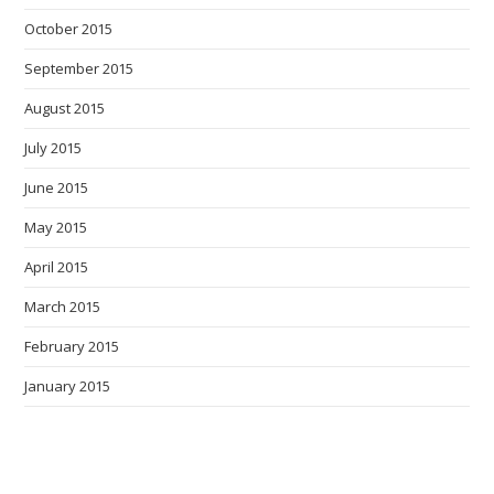
October 2015
September 2015
August 2015
July 2015
June 2015
May 2015
April 2015
March 2015
February 2015
January 2015