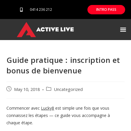
0414 236 212
INTRO PASS
Our difference
Guide pratique : inscription et
bonus de bienvenue
May 10, 2018
Uncategorized
Commencer avec
Lucky8
est simple une fois que vous
connaissez les étapes — ce guide vous accompagne à
chaque étape.