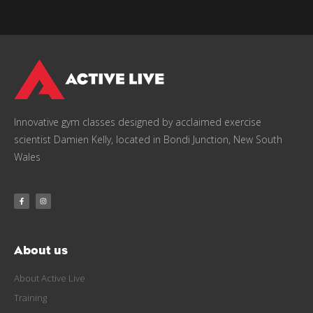
Innovative gym classes designed by acclaimed exercise
scientist Damien Kelly, located in Bondi Junction, New South
Wales
About us
About Active Live
Training