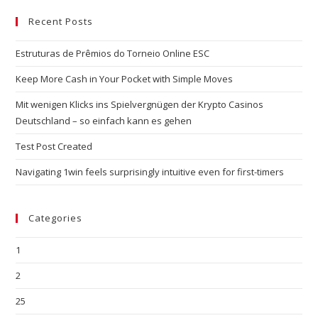
Recent Posts
Estruturas de Prêmios do Torneio Online ESC
Keep More Cash in Your Pocket with Simple Moves
Mit wenigen Klicks ins Spielvergnügen der Krypto Casinos
Deutschland – so einfach kann es gehen
Test Post Created
Navigating 1win feels surprisingly intuitive even for first-timers
Categories
1
2
25