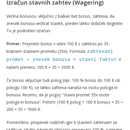
Izračun stavnih zahtev (Wagering)
Večina bonusov, vključno z balkan bet bonus, zahteva, da
znesek bonusa večkrat stavite, preden lahko dobiček dvignete.
Tu je podroben izračun.
Primer:
Prejmete bonus v višini 100 € z zahtevo po 35-
kratnem stavnem prometu (35x). Formula:
zahtevani
promet = znesek bonusa × stavni faktor
. V
našem primeru: 100 € × 35 = 3500 €.
Če bonus vključuje tudi polog (npr. 100 % bonus do 100 € ob
pologu 100 €), se lahko zahteva nanaša na vsoto pologa in
bonusa. Recimo, da je pogoj: “stavni promet 35x vsote
pologa in bonusa”. Potem: (100 € polog + 100 € bonus) × 35 =
200 × 35 = 7000 €.
Pomembno: prispevek različnih iger k stavnim zahtevam se
razlikuje. Igralni avtomati običajno prispevajo 100 %, namizne