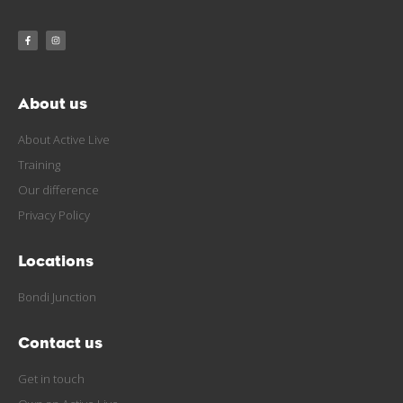
About us
About Active Live
Training
Our difference
Privacy Policy
Locations
Bondi Junction
Contact us
Get in touch