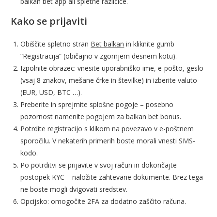
balkan bet app ali spletne različice.
Kako se prijaviti
Obiščite spletno stran
Bet balkan
in kliknite gumb
“Registracija” (običajno v zgornjem desnem kotu).
Izpolnite obrazec: vnesite uporabniško ime, e-pošto, geslo
(vsaj 8 znakov, mešane črke in številke) in izberite valuto
(EUR, USD, BTC …).
Preberite in sprejmite splošne pogoje – posebno
pozornost namenite pogojem za balkan bet bonus.
Potrdite registracijo s klikom na povezavo v e-poštnem
sporočilu. V nekaterih primerih boste morali vnesti SMS-
kodo.
Po potrditvi se prijavite v svoj račun in dokončajte
postopek KYC – naložite zahtevane dokumente. Brez tega
ne boste mogli dvigovati sredstev.
Opcijsko: omogočite 2FA za dodatno zaščito računa.