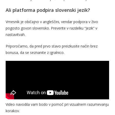
Ali platforma podpira slovenski jezik?
Vmesnik je običajno v angleščini, vendar podpora v živo
pogosto govori slovensko. Preverite v razdelku “Jezik” v
nastavitvah.
Priporočamo, da pred prvo stavo preizkusite način brez
bonusa, da se seznanite z igralnico.
Video navodila vam bodo v pomoč pri vizualnem razumevanju
korakov.