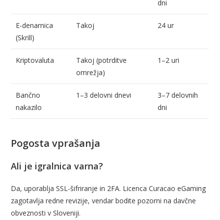
dni
E-denarnica
Takoj
24 ur
(Skrill)
Kriptovaluta
Takoj (potrditve
1–2 uri
omrežja)
Bančno
1–3 delovni dnevi
3–7 delovnih
nakazilo
dni
Pogosta vprašanja
Ali je igralnica varna?
Da, uporablja SSL-šifriranje in 2FA. Licenca Curacao eGaming
zagotavlja redne revizije, vendar bodite pozorni na davčne
obveznosti v Sloveniji.