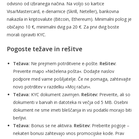
odvisno od izbranega načina. Na voljo so kartice
Visa/Mastercard, e-denarnice (Skrill, Neteller), bankovna
nakazila in kriptovalute (Bitcoin, Ethereum). Minimalni polog je
običajno 10 €, minimalni dvig pa 20 €. Za prvi dvig boste
morali opraviti KYC.
Pogoste težave in rešitve
Težava:
Ne prejmem potrditvene e-pošte.
Rešitev:
Preverite mapo »Neželena pošta«. Dodajte naslov
podpore med varne pošiljatelje. Če ne pomaga, zahtevajte
novo potrditev v razdelku »Moj račun«.
Težava:
KYC dokument zavrnjen.
Rešitev:
Preverite, ali so
dokumenti v barvah in datoteka ni večja od 5 MB. Osebni
dokument ne sme imeti bleščanja in vsi podatki morajo biti
berljivi.
Težava:
Bonus se ne aktivira.
Rešitev:
Preberite pogoje –
nekateri bonusi zahtevajo vnos promocijske kode. Prav