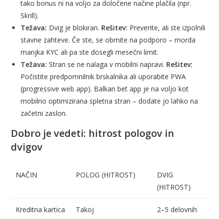
tako bonus ni na voljo za določene načine plačila (npr.
Skrill).
Težava:
Dvig je blokiran.
Rešitev:
Preverite, ali ste izpolnili
stavne zahteve. Če ste, se obrnite na podporo – morda
manjka KYC ali pa ste dosegli mesečni limit.
Težava:
Stran se ne nalaga v mobilni napravi.
Rešitev:
Počistite predpomnilnik brskalnika ali uporabite PWA
(progressive web app). Balkan bet app je na voljo kot
mobilno optimizirana spletna stran – dodate jo lahko na
začetni zaslon.
Dobro je vedeti: hitrost pologov in
dvigov
NAČIN
POLOG (HITROST)
DVIG
(HITROST)
Kreditna kartica
Takoj
2–5 delovnih