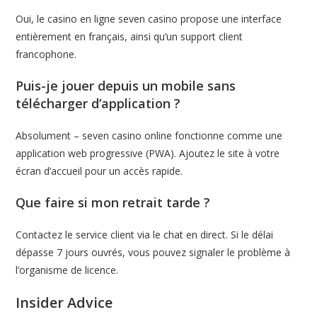
Oui, le casino en ligne seven casino propose une interface
entièrement en français, ainsi qu’un support client
francophone.
Puis-je jouer depuis un mobile sans
télécharger d’application ?
Absolument – seven casino online fonctionne comme une
application web progressive (PWA). Ajoutez le site à votre
écran d’accueil pour un accès rapide.
Que faire si mon retrait tarde ?
Contactez le service client via le chat en direct. Si le délai
dépasse 7 jours ouvrés, vous pouvez signaler le problème à
l’organisme de licence.
Insider Advice