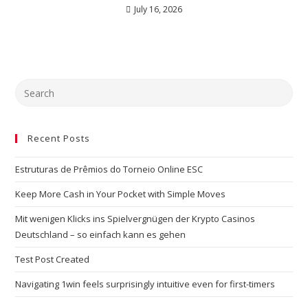
July 16, 2026
Recent Posts
Estruturas de Prêmios do Torneio Online ESC
Keep More Cash in Your Pocket with Simple Moves
Mit wenigen Klicks ins Spielvergnügen der Krypto Casinos
Deutschland – so einfach kann es gehen
Test Post Created
Navigating 1win feels surprisingly intuitive even for first-timers