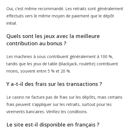
Oui, c’est même recommandé. Les retraits sont généralement
effectués vers le même moyen de paiement que le dépôt
initial.
Quels sont les jeux avec la meilleure
contribution au bonus ?
Les machines à sous contribuent généralement à 100 %,
tandis que les jeux de table (blackjack, roulette) contribuent
moins, souvent entre 5 % et 20 %.
Y a-t-il des frais sur les transactions ?
Le casino ne facture pas de frais sur les dépôts, mais certains
frais peuvent s’appliquer sur les retraits, surtout pour les
virements bancaires. Vérifiez les conditions.
Le site est-il disponible en français ?