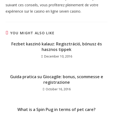
suivant ces conseils, vous profiterez pleinement de votre
expérience sur le casino en ligne seven casino.
YOU MIGHT ALSO LIKE
Fezbet kaszinó kalauz: Regisztráció, bónusz és
hasznos tippek
December 10, 2016
Guida pratica su Giocagile: bonus, scommesse e
registrazione
October 16, 2016
What is a Spin Pug in terms of pet care?