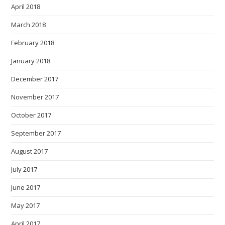
April 2018
March 2018
February 2018
January 2018
December 2017
November 2017
October 2017
September 2017
August 2017
July 2017
June 2017
May 2017
April 2017