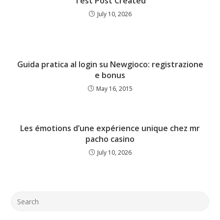
Test Post Created
July 10, 2026
Guida pratica al login su Newgioco: registrazione
e bonus
May 16, 2015
Les émotions d’une expérience unique chez mr
pacho casino
July 10, 2026