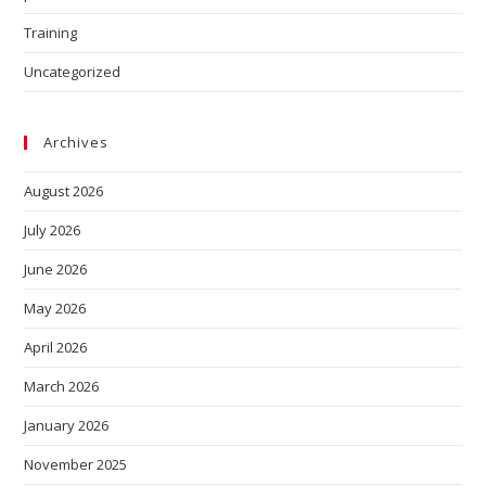
Training
Uncategorized
Archives
August 2026
July 2026
June 2026
May 2026
April 2026
March 2026
January 2026
November 2025