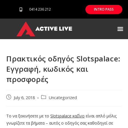
0414 236 212
INTRO PASS
Our difference
Πρακτικός οδηγός Slotspalace:
Εγγραφή, κωδικός και
προσφορές
July 6, 2018
Uncategorized
Το να ξεκινήσετε με το
Slotspalace καζίνο
είναι απλό μόλις
γνωρίζετε τα βήματα – αυτός ο οδηγός σας καθοδηγεί σε