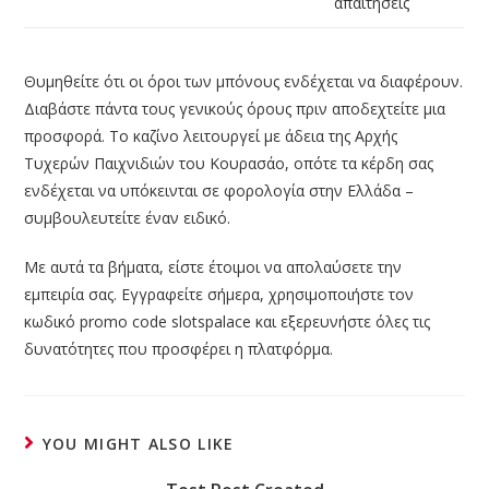
απαιτήσεις
Θυμηθείτε ότι οι όροι των μπόνους ενδέχεται να διαφέρουν.
Διαβάστε πάντα τους γενικούς όρους πριν αποδεχτείτε μια
προσφορά. Το καζίνο λειτουργεί με άδεια της Αρχής
Τυχερών Παιχνιδιών του Κουρασάο, οπότε τα κέρδη σας
ενδέχεται να υπόκεινται σε φορολογία στην Ελλάδα –
συμβουλευτείτε έναν ειδικό.
Με αυτά τα βήματα, είστε έτοιμοι να απολαύσετε την
εμπειρία σας. Εγγραφείτε σήμερα, χρησιμοποιήστε τον
κωδικό promo code slotspalace και εξερευνήστε όλες τις
δυνατότητες που προσφέρει η πλατφόρμα.
YOU MIGHT ALSO LIKE