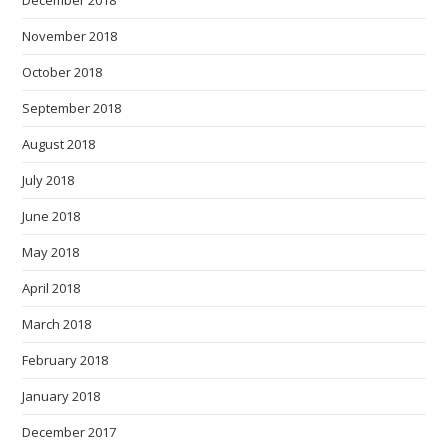
December 2018
November 2018
October 2018
September 2018
August 2018
July 2018
June 2018
May 2018
April 2018
March 2018
February 2018
January 2018
December 2017