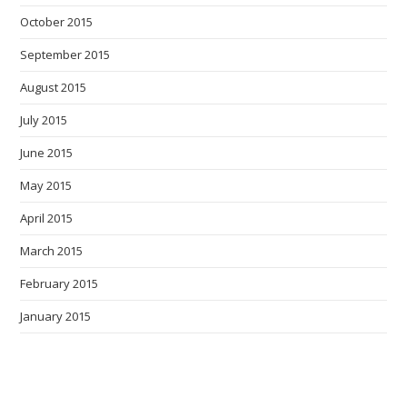
October 2015
September 2015
August 2015
July 2015
June 2015
May 2015
April 2015
March 2015
February 2015
January 2015