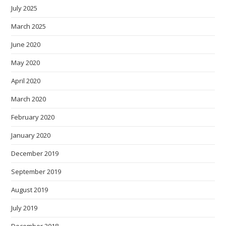
July 2025
March 2025
June 2020
May 2020
April 2020
March 2020
February 2020
January 2020
December 2019
September 2019
August 2019
July 2019