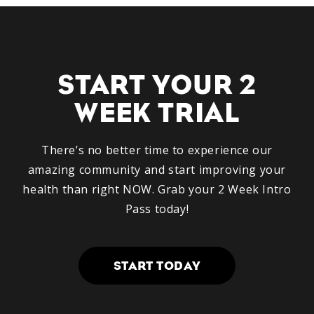
START YOUR 2
WEEK TRIAL
There’s no better time to experience our
amazing community and start improving your
health than right NOW. Grab your 2 Week Intro
Pass today!
START TODAY