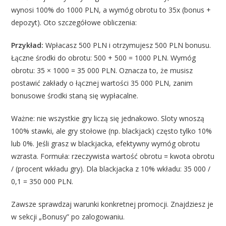
wynosi 100% do 1000 PLN, a wymóg obrotu to 35x (bonus +
depozyt). Oto szczegółowe obliczenia:
Przykład:
Wpłacasz 500 PLN i otrzymujesz 500 PLN bonusu.
Łączne środki do obrotu: 500 + 500 = 1000 PLN. Wymóg
obrotu: 35 × 1000 = 35 000 PLN. Oznacza to, że musisz
postawić zakłady o łącznej wartości 35 000 PLN, zanim
bonusowe środki staną się wypłacalne.
Ważne: nie wszystkie gry liczą się jednakowo. Sloty wnoszą
100% stawki, ale gry stołowe (np. blackjack) często tylko 10%
lub 0%. Jeśli grasz w blackjacka, efektywny wymóg obrotu
wzrasta. Formuła: rzeczywista wartość obrotu = kwota obrotu
/ (procent wkładu gry). Dla blackjacka z 10% wkładu: 35 000 /
0,1 = 350 000 PLN.
Zawsze sprawdzaj warunki konkretnej promocji. Znajdziesz je
w sekcji „Bonusy” po zalogowaniu.