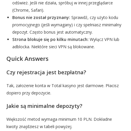
odśwież. Jeśli nie działa, spróbuj w innej przeglądarce
(Chrome, Safari).
Bonus nie został przyznany:
Sprawdź, czy użyto kodu
promocyjnego (jeśli wymagany) i czy spełniasz minimalny
depozyt. Często bonus jest automatyczny.
Strona blokuje się po kilku minutach:
Wyłącz VPN lub
adblocka. Niektóre sieci VPN są blokowane.
Quick Answers
Czy rejestracja jest bezpłatna?
Tak, założenie konta w Total kasyno jest darmowe. Płacisz
dopiero przy depozycie.
Jakie są minimalne depozyty?
Większość metod wymaga minimum 10 PLN. Dokładne
kwoty znajdziesz w tabeli powyżej.