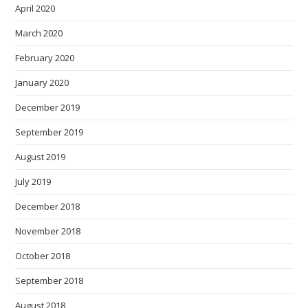
April 2020
March 2020
February 2020
January 2020
December 2019
September 2019
August 2019
July 2019
December 2018
November 2018
October 2018
September 2018
August 2018