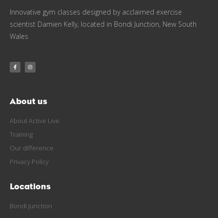
Innovative gym classes designed by acclaimed exercise
scientist Damien Kelly, located in Bondi Junction, New South
Wales
About us
About Active Live
Training
Our difference
Privacy Policy
Locations
Bondi Junction