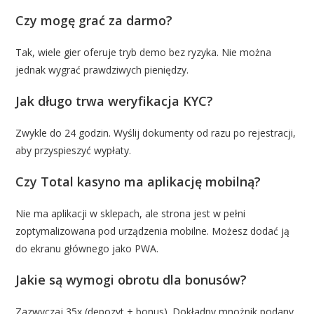
Czy mogę grać za darmo?
Tak, wiele gier oferuje tryb demo bez ryzyka. Nie można
jednak wygrać prawdziwych pieniędzy.
Jak długo trwa weryfikacja KYC?
Zwykle do 24 godzin. Wyślij dokumenty od razu po rejestracji,
aby przyspieszyć wypłaty.
Czy Total kasyno ma aplikację mobilną?
Nie ma aplikacji w sklepach, ale strona jest w pełni
zoptymalizowana pod urządzenia mobilne. Możesz dodać ją
do ekranu głównego jako PWA.
Jakie są wymogi obrotu dla bonusów?
Zazwyczaj 35x (depozyt + bonus). Dokładny mnożnik podany