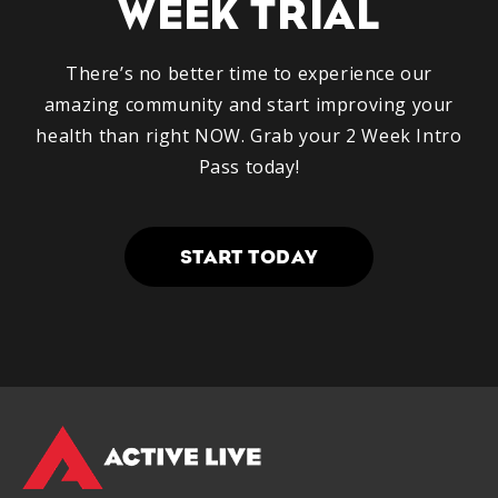
WEEK TRIAL
There’s no better time to experience our
amazing community and start improving your
health than right NOW. Grab your 2 Week Intro
Pass today!
START TODAY