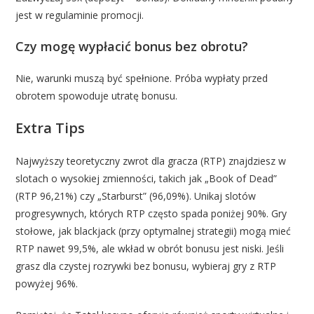
jest w regulaminie promocji.
Czy mogę wypłacić bonus bez obrotu?
Nie, warunki muszą być spełnione. Próba wypłaty przed
obrotem spowoduje utratę bonusu.
Extra Tips
Najwyższy teoretyczny zwrot dla gracza (RTP) znajdziesz w
slotach o wysokiej zmienności, takich jak „Book of Dead”
(RTP 96,21%) czy „Starburst” (96,09%). Unikaj slotów
progresywnych, których RTP często spada poniżej 90%. Gry
stołowe, jak blackjack (przy optymalnej strategii) mogą mieć
RTP nawet 99,5%, ale wkład w obrót bonusu jest niski. Jeśli
grasz dla czystej rozrywki bez bonusu, wybieraj gry z RTP
powyżej 96%.