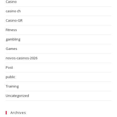
Casino
casino ch
Casino-GR
Fitness
gambling
Games
novos-casinos-2026
Post
public
Training
Uncategorized
Archives