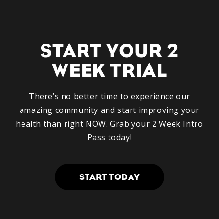
START YOUR 2
WEEK TRIAL
There’s no better time to experience our
amazing community and start improving your
health than right NOW. Grab your 2 Week Intro
Pass today!
START TODAY