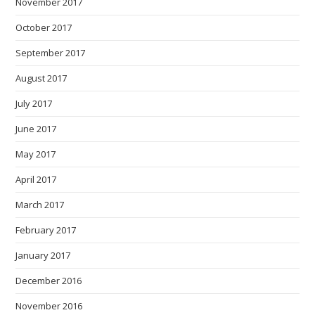
November 2017
October 2017
September 2017
August 2017
July 2017
June 2017
May 2017
April 2017
March 2017
February 2017
January 2017
December 2016
November 2016