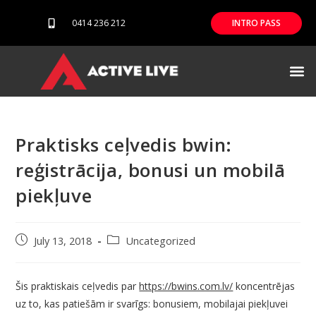
0414 236 212
INTRO PASS
Our difference
Praktisks ceļvedis bwin:
reģistrācija, bonusi un mobilā
piekļuve
July 13, 2018
Uncategorized
Šis praktiskais ceļvedis par
https://bwins.com.lv/
koncentrējas
uz to, kas patiešām ir svarīgs: bonusiem, mobilajai piekļuvei