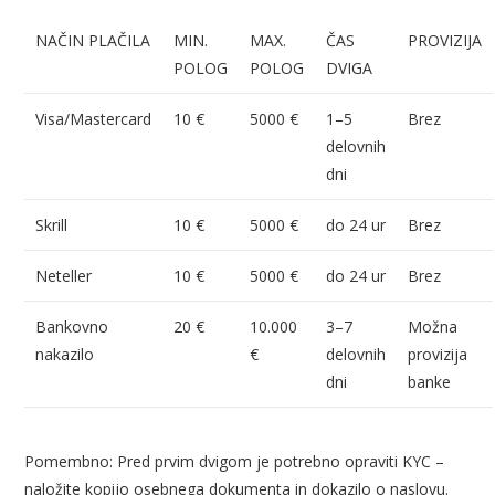
NAČIN PLAČILA
MIN.
MAX.
ČAS
PROVIZIJA
POLOG
POLOG
DVIGA
Visa/Mastercard
10 €
5000 €
1–5
Brez
delovnih
dni
Skrill
10 €
5000 €
do 24 ur
Brez
Neteller
10 €
5000 €
do 24 ur
Brez
Bankovno
20 €
10.000
3–7
Možna
nakazilo
€
delovnih
provizija
dni
banke
Pomembno: Pred prvim dvigom je potrebno opraviti KYC –
naložite kopijo osebnega dokumenta in dokazilo o naslovu.