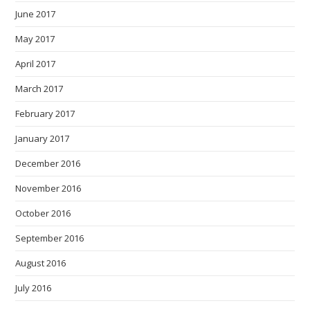
June 2017
May 2017
April 2017
March 2017
February 2017
January 2017
December 2016
November 2016
October 2016
September 2016
August 2016
July 2016