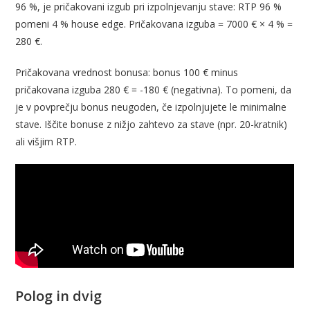
96 %, je pričakovani izgub pri izpolnjevanju stave: RTP 96 %
pomeni 4 % house edge. Pričakovana izguba = 7000 € × 4 % =
280 €.
Pričakovana vrednost bonusa: bonus 100 € minus
pričakovana izguba 280 € = -180 € (negativna). To pomeni, da
je v povprečju bonus neugoden, če izpolnjujete le minimalne
stave. Iščite bonuse z nižjo zahtevo za stave (npr. 20-kratnik)
ali višjim RTP.
Polog in dvig