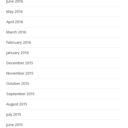
June 2016
May 2016
April 2016
March 2016
February 2016
January 2016
December 2015
November 2015
October 2015
September 2015
August 2015
July 2015
June 2015