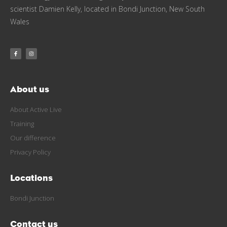
scientist Damien Kelly, located in Bondi Junction, New South
Wales
About us
About Active Live
Training
Our difference
Privacy Policy
Locations
Bondi Junction
Contact us