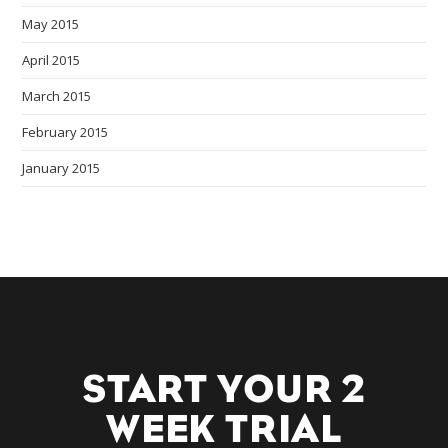
May 2015
April 2015
March 2015
February 2015
January 2015
START YOUR 2
WEEK TRIAL