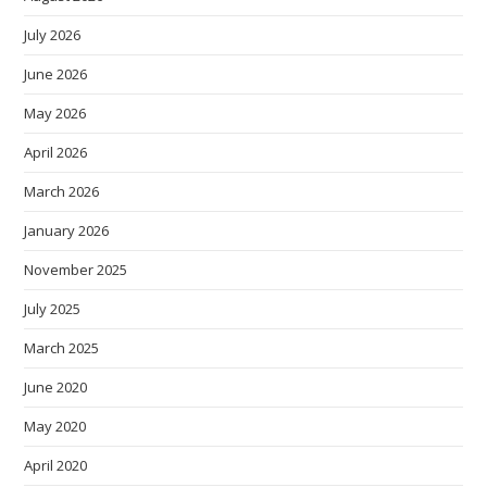
July 2026
June 2026
May 2026
April 2026
March 2026
January 2026
November 2025
July 2025
March 2025
June 2020
May 2020
April 2020