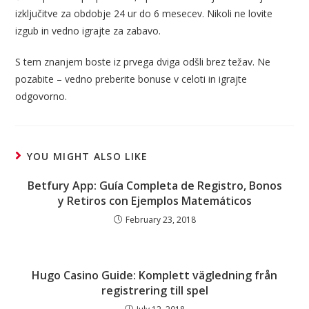
izključitve za obdobje 24 ur do 6 mesecev. Nikoli ne lovite
izgub in vedno igrajte za zabavo.
S tem znanjem boste iz prvega dviga odšli brez težav. Ne
pozabite – vedno preberite bonuse v celoti in igrajte
odgovorno.
YOU MIGHT ALSO LIKE
Betfury App: Guía Completa de Registro, Bonos
y Retiros con Ejemplos Matemáticos
February 23, 2018
Hugo Casino Guide: Komplett vägledning från
registrering till spel