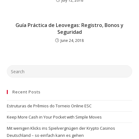
July 12, 2018
Guía Práctica de Leovegas: Registro, Bonos y
Seguridad
June 24, 2018
Recent Posts
Estruturas de Prêmios do Torneio Online ESC
Keep More Cash in Your Pocket with Simple Moves
Mit wenigen Klicks ins Spielvergnügen der Krypto Casinos
Deutschland – so einfach kann es gehen