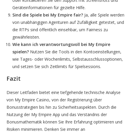
oder kontaktieren Sie den Support mit Screenshots und
Geräteinformationen für gezielte Hilfe.
Sind die Spiele bei My Empire fair?
Ja, alle Spiele werden
von unabhängigen Agenturen auf Zufälligkeit getestet, und
die RTPs sind öffentlich einsehbar, um Fairness zu
gewährleisten.
Wie kann ich verantwortungsvoll bei My Empire
spielen?
Nutzen Sie die Tools in den Kontoeinstellungen,
wie Tages- oder Wochenlimits, Selbstausschlussoptionen,
und setzen Sie sich Zeitlimits für Spielsessions.
Fazit
Dieser Leitfaden bietet eine tiefgehende technische Analyse
von My Empire Casino, von der Registrierung über
Bonusstrategien bis hin zu Sicherheitsaspekten. Durch die
Nutzung der My Empire App und das Verständnis der
Bonusmathematik können Sie Ihre Erfahrung optimieren und
Risiken minimieren. Denken Sie immer an