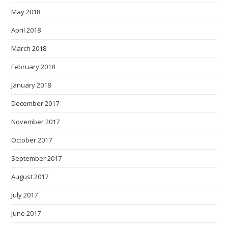
May 2018
April 2018
March 2018
February 2018
January 2018
December 2017
November 2017
October 2017
September 2017
August 2017
July 2017
June 2017