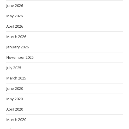
June 2026
May 2026
April 2026
March 2026
January 2026
November 2025
July 2025
March 2025
June 2020
May 2020
April 2020
March 2020