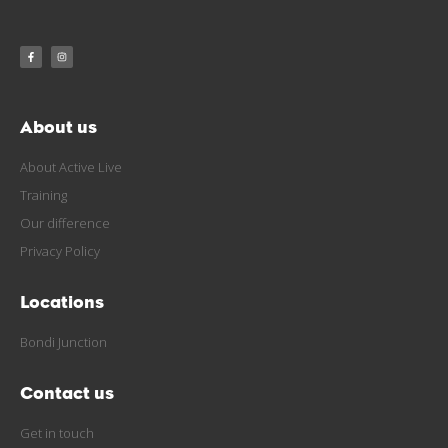
About us
About Active Live
Training
Our difference
Privacy Policy
Locations
Bondi Junction
Contact us
Get in touch