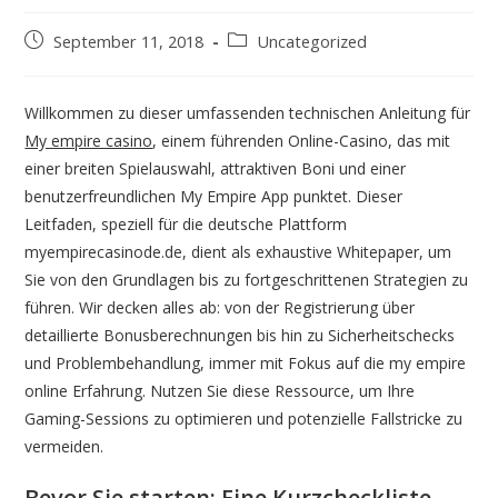
September 11, 2018
Uncategorized
Willkommen zu dieser umfassenden technischen Anleitung für
My empire casino
, einem führenden Online-Casino, das mit
einer breiten Spielauswahl, attraktiven Boni und einer
benutzerfreundlichen My Empire App punktet. Dieser
Leitfaden, speziell für die deutsche Plattform
myempirecasinode.de, dient als exhaustive Whitepaper, um
Sie von den Grundlagen bis zu fortgeschrittenen Strategien zu
führen. Wir decken alles ab: von der Registrierung über
detaillierte Bonusberechnungen bis hin zu Sicherheitschecks
und Problembehandlung, immer mit Fokus auf die my empire
online Erfahrung. Nutzen Sie diese Ressource, um Ihre
Gaming-Sessions zu optimieren und potenzielle Fallstricke zu
vermeiden.
Bevor Sie starten: Eine Kurzcheckliste