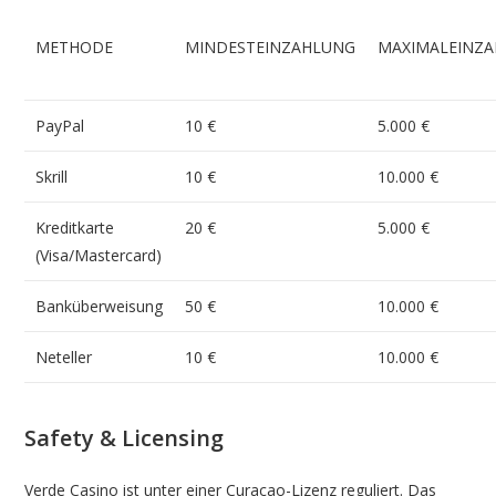
METHODE
MINDESTEINZAHLUNG
MAXIMALEINZ
PayPal
10 €
5.000 €
Skrill
10 €
10.000 €
Kreditkarte
20 €
5.000 €
(Visa/Mastercard)
Banküberweisung
50 €
10.000 €
Neteller
10 €
10.000 €
Safety & Licensing
Verde Casino ist unter einer Curacao-Lizenz reguliert. Das