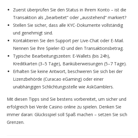
Zuerst überprüfen Sie den Status in Ihrem Konto – ist die
Transaktion als „bearbeitet“ oder „ausstehend“ markiert?
Stellen Sie sicher, dass alle KYC-Dokumente vollständig
und genehmigt sind.
Kontaktieren Sie den Support per Live-Chat oder E-Mail.
Nennen Sie Ihre Spieler-ID und den Transaktionsbetrag.
Typische Bearbeitungszeiten: E-Wallets (bis 24h),
Kreditkarten (3–5 Tage), Banküberweisungen (5–7 Tage).
Erhalten Sie keine Antwort, beschweren Sie sich bei der
Lizenzbehörde (Curacao eGaming) oder einer
unabhängigen Schlichtungsstelle wie AskGamblers.
Mit diesen Tipps sind Sie bestens vorbereitet, um sicher und
erfolgreich bei Verde Casino online zu spielen. Denken Sie
immer daran: Glücksspiel soll Spaß machen – setzen Sie sich
Grenzen.