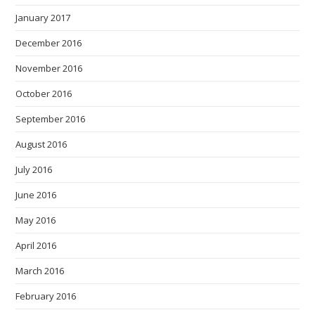
January 2017
December 2016
November 2016
October 2016
September 2016
August 2016
July 2016
June 2016
May 2016
April 2016
March 2016
February 2016