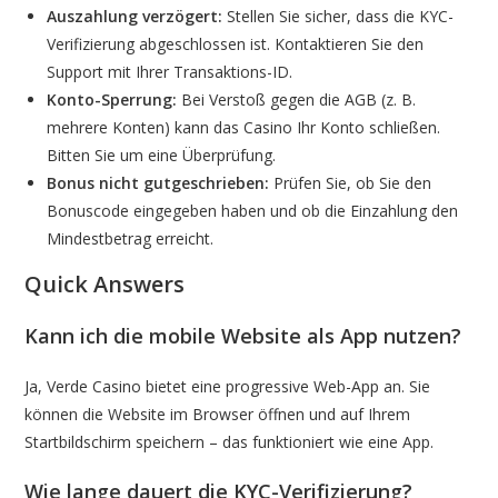
Auszahlung verzögert:
Stellen Sie sicher, dass die KYC-
Verifizierung abgeschlossen ist. Kontaktieren Sie den
Support mit Ihrer Transaktions-ID.
Konto-Sperrung:
Bei Verstoß gegen die AGB (z. B.
mehrere Konten) kann das Casino Ihr Konto schließen.
Bitten Sie um eine Überprüfung.
Bonus nicht gutgeschrieben:
Prüfen Sie, ob Sie den
Bonuscode eingegeben haben und ob die Einzahlung den
Mindestbetrag erreicht.
Quick Answers
Kann ich die mobile Website als App nutzen?
Ja, Verde Casino bietet eine progressive Web-App an. Sie
können die Website im Browser öffnen und auf Ihrem
Startbildschirm speichern – das funktioniert wie eine App.
Wie lange dauert die KYC-Verifizierung?