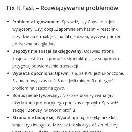
Fix It Fast – Rozwiązywanie problemów
Problem z logowaniem:
Sprawdź, czy Caps Lock jest
wyłączony. Użyj opcji „Zapomniałem hasła” – reset link
przyjdzie na e-mail. Jeśli nadal nie działa, wyczyść pamięć
podręczną przeglądarki.
Depozyt nie został zaksięgowany:
Odśwież stronę
kasjera. Jeśli to nie pomoże, skontaktuj się z supportem –
przygotuj potwierdzenie transakcji.
Wypłata opóźniona:
Upewnij się, że KYC jest ukończone.
Standardowy czas to 1-3 dni. Jeśli minęło 5 dni, zgłoś
problem na czacie na żywo.
Bonus nie aktywowany:
Niektóre bonusy wymagają
użycia kodu promocyjnego podczas depozytu. Sprawdź
sekcję „Bonusy” w swoim profilu.
Strona nie ładuje się:
Wypróbuj inną przeglądarkę lub
włącz tryb incognito. Możesz też skorzystać z mobilnej