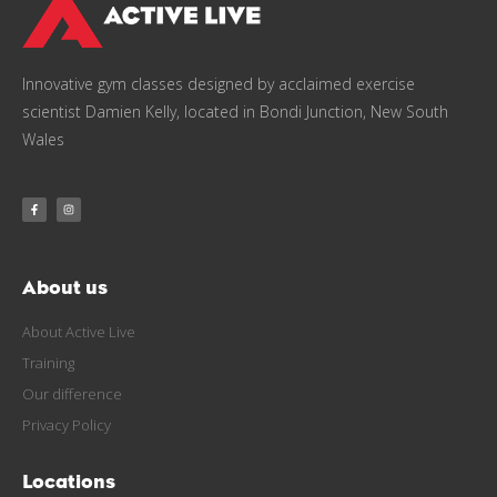
Innovative gym classes designed by acclaimed exercise
scientist Damien Kelly, located in Bondi Junction, New South
Wales
About us
About Active Live
Training
Our difference
Privacy Policy
Locations