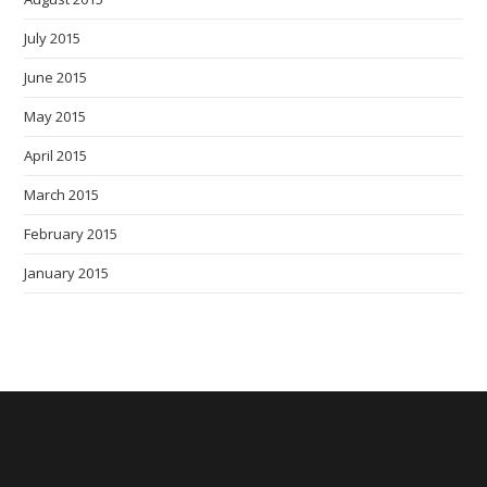
July 2015
June 2015
May 2015
April 2015
March 2015
February 2015
January 2015