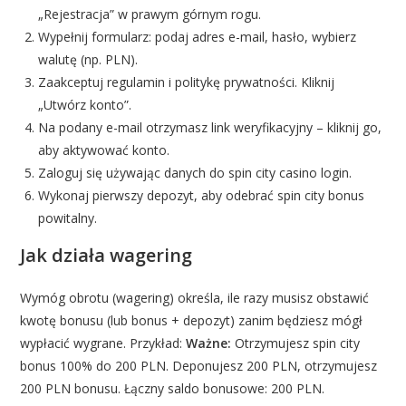
„Rejestracja” w prawym górnym rogu.
Wypełnij formularz: podaj adres e-mail, hasło, wybierz
walutę (np. PLN).
Zaakceptuj regulamin i politykę prywatności. Kliknij
„Utwórz konto”.
Na podany e-mail otrzymasz link weryfikacyjny – kliknij go,
aby aktywować konto.
Zaloguj się używając danych do spin city casino login.
Wykonaj pierwszy depozyt, aby odebrać spin city bonus
powitalny.
Jak działa wagering
Wymóg obrotu (wagering) określa, ile razy musisz obstawić
kwotę bonusu (lub bonus + depozyt) zanim będziesz mógł
wypłacić wygrane. Przykład:
Ważne:
Otrzymujesz spin city
bonus 100% do 200 PLN. Deponujesz 200 PLN, otrzymujesz
200 PLN bonusu. Łączny saldo bonusowe: 200 PLN.