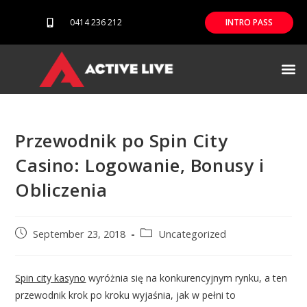
0414 236 212
INTRO PASS
Our difference
Przewodnik po Spin City
Casino: Logowanie, Bonusy i
Obliczenia
September 23, 2018
Uncategorized
Spin city kasyno
wyróżnia się na konkurencyjnym rynku, a ten
przewodnik krok po kroku wyjaśnia, jak w pełni to