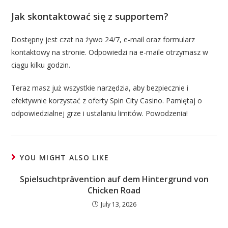
Jak skontaktować się z supportem?
Dostępny jest czat na żywo 24/7, e-mail oraz formularz
kontaktowy na stronie. Odpowiedzi na e-maile otrzymasz w
ciągu kilku godzin.
Teraz masz już wszystkie narzędzia, aby bezpiecznie i
efektywnie korzystać z oferty Spin City Casino. Pamiętaj o
odpowiedzialnej grze i ustalaniu limitów. Powodzenia!
YOU MIGHT ALSO LIKE
Spielsuchtprävention auf dem Hintergrund von
Chicken Road
July 13, 2026