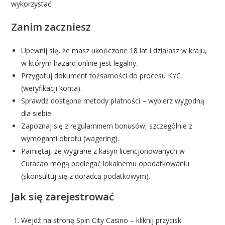
wykorzystać.
Zanim zaczniesz
Upewnij się, że masz ukończone 18 lat i działasz w kraju,
w którym hazard online jest legalny.
Przygotuj dokument tożsamości do procesu KYC
(weryfikacji konta).
Sprawdź dostępne metody płatności – wybierz wygodną
dla siebie.
Zapoznaj się z regulaminem bonusów, szczególnie z
wymogami obrotu (wagering).
Pamiętaj, że wygrane z kasyn licencjonowanych w
Curacao mogą podlegać lokalnemu opodatkowaniu
(skonsultuj się z doradcą podatkowym).
Jak się zarejestrować
Wejdź na stronę Spin City Casino – kliknij przycisk