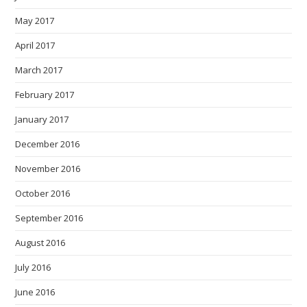
May 2017
April 2017
March 2017
February 2017
January 2017
December 2016
November 2016
October 2016
September 2016
August 2016
July 2016
June 2016