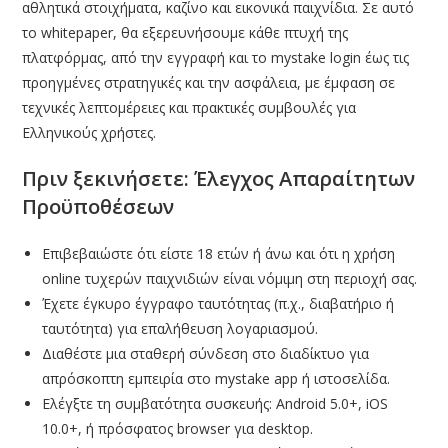
αθλητικά στοιχήματα, καζίνο και εικονικά παιχνίδια. Σε αυτό
το whitepaper, θα εξερευνήσουμε κάθε πτυχή της
πλατφόρμας, από την εγγραφή και το mystake login έως τις
προηγμένες στρατηγικές και την ασφάλεια, με έμφαση σε
τεχνικές λεπτομέρειες και πρακτικές συμβουλές για
Ελληνικούς χρήστες.
Πριν ξεκινήσετε: Έλεγχος Απαραίτητων
Προϋποθέσεων
Επιβεβαιώστε ότι είστε 18 ετών ή άνω και ότι η χρήση
online τυχερών παιχνιδιών είναι νόμιμη στη περιοχή σας.
Έχετε έγκυρο έγγραφο ταυτότητας (π.χ., διαβατήριο ή
ταυτότητα) για επαλήθευση λογαριασμού.
Διαθέστε μια σταθερή σύνδεση στο διαδίκτυο για
απρόσκοπτη εμπειρία στο mystake app ή ιστοσελίδα.
Ελέγξτε τη συμβατότητα συσκευής: Android 5.0+, iOS
10.0+, ή πρόσφατος browser για desktop.