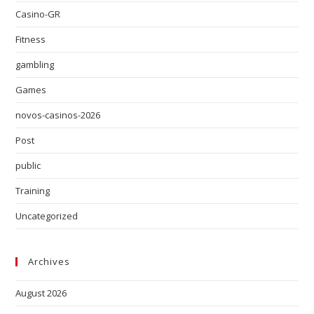
Casino-GR
Fitness
gambling
Games
novos-casinos-2026
Post
public
Training
Uncategorized
Archives
August 2026