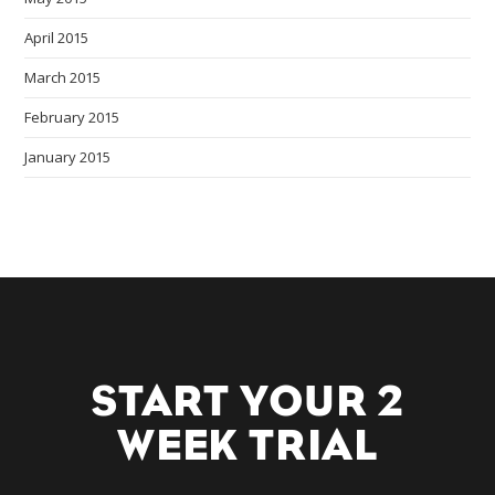
April 2015
March 2015
February 2015
January 2015
START YOUR 2
WEEK TRIAL