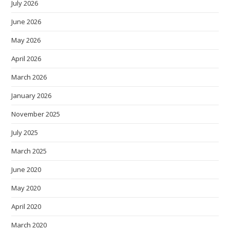
July 2026
June 2026
May 2026
April 2026
March 2026
January 2026
November 2025
July 2025
March 2025
June 2020
May 2020
April 2020
March 2020