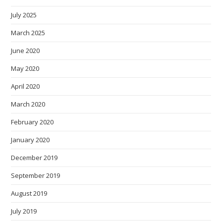
July 2025
March 2025
June 2020
May 2020
April 2020
March 2020
February 2020
January 2020
December 2019
September 2019
August 2019
July 2019