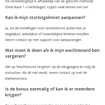
De verwerkingstijd is afhankelijk van de gekozen methode.
iDeal duurt 1-3 werkdagen, crypto vaak binnen een uur.
Kan ik mijn stortingslimiet aanpassen?
Ja, via de instellingen voor verantwoord spelen kun je
dagelijkse, wekelijkse of maandelijkse limieten instellen.
Neem contact op met support voor aanpassingen.
Wat moet ik doen als ik mijn wachtwoord ben
vergeten?
Klik op ‘Wachtwoord vergeten’ op de inlogpagina en volg de
instructies. Als dit niet werkt, neem contact op met de
klantenservice.
Is de bonus eenmalig of kan ik er meerdere
krijgen?