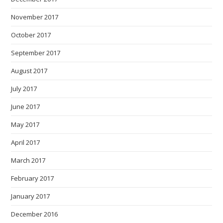
November 2017
October 2017
September 2017
August 2017
July 2017
June 2017
May 2017
April 2017
March 2017
February 2017
January 2017
December 2016