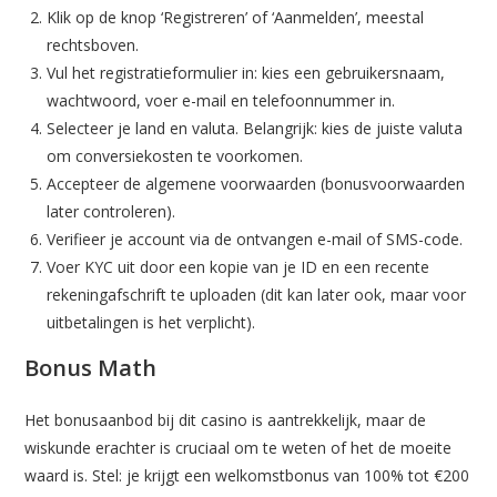
Klik op de knop ‘Registreren’ of ‘Aanmelden’, meestal
rechtsboven.
Vul het registratieformulier in: kies een gebruikersnaam,
wachtwoord, voer e-mail en telefoonnummer in.
Selecteer je land en valuta. Belangrijk: kies de juiste valuta
om conversiekosten te voorkomen.
Accepteer de algemene voorwaarden (bonusvoorwaarden
later controleren).
Verifieer je account via de ontvangen e-mail of SMS-code.
Voer KYC uit door een kopie van je ID en een recente
rekeningafschrift te uploaden (dit kan later ook, maar voor
uitbetalingen is het verplicht).
Bonus Math
Het bonusaanbod bij dit casino is aantrekkelijk, maar de
wiskunde erachter is cruciaal om te weten of het de moeite
waard is. Stel: je krijgt een welkomstbonus van 100% tot €200