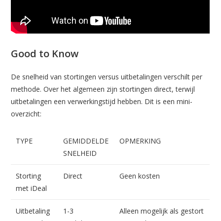
Good to Know
De snelheid van stortingen versus uitbetalingen verschilt per
methode. Over het algemeen zijn stortingen direct, terwijl
uitbetalingen een verwerkingstijd hebben. Dit is een mini-
overzicht:
TYPE
GEMIDDELDE
OPMERKING
SNELHEID
Storting
Direct
Geen kosten
met iDeal
Uitbetaling
1-3
Alleen mogelijk als gestort