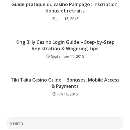
Guide pratique du casino Pampago : inscription,
bonus et retraits
June 15, 2018
King Billy Casino Login Guide – Step-by-Step
Registration & Wagering Tips
September 11, 2015
Tiki Taka Casino Guide – Bonuses, Mobile Access
& Payments
July 16, 2016