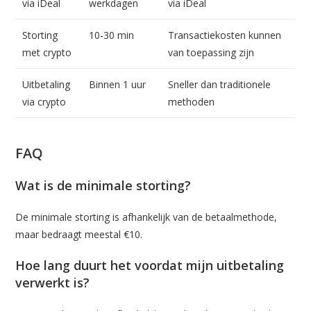
via iDeal
werkdagen
via iDeal
Storting
10-30 min
Transactiekosten kunnen
met crypto
van toepassing zijn
Uitbetaling
Binnen 1 uur
Sneller dan traditionele
via crypto
methoden
FAQ
Wat is de minimale storting?
De minimale storting is afhankelijk van de betaalmethode,
maar bedraagt meestal €10.
Hoe lang duurt het voordat mijn uitbetaling
verwerkt is?