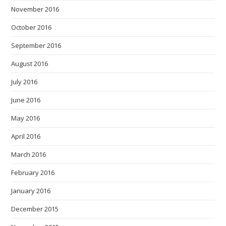
November 2016
October 2016
September 2016
August 2016
July 2016
June 2016
May 2016
April 2016
March 2016
February 2016
January 2016
December 2015