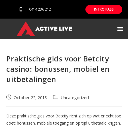
0414 236 212
INTRO PASS
Our difference
Praktische gids voor Betcity
casino: bonussen, mobiel en
uitbetalingen
October 22, 2018
Uncategorized
Deze praktische gids voor
Betcity
richt zich op wat er echt toe
doet: bonussen, mobiele toegang en op tijd uitbetaald krijgen.