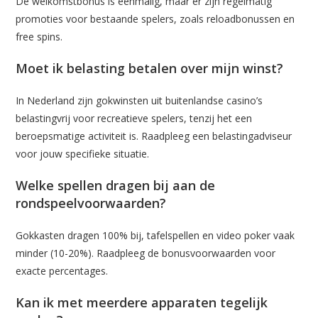
De welkomstbonus is eenmalig, maar er zijn regelmatig
promoties voor bestaande spelers, zoals reloadbonussen en
free spins.
Moet ik belasting betalen over mijn winst?
In Nederland zijn gokwinsten uit buitenlandse casino’s
belastingvrij voor recreatieve spelers, tenzij het een
beroepsmatige activiteit is. Raadpleeg een belastingadviseur
voor jouw specifieke situatie.
Welke spellen dragen bij aan de
rondspeelvoorwaarden?
Gokkasten dragen 100% bij, tafelspellen en video poker vaak
minder (10-20%). Raadpleeg de bonusvoorwaarden voor
exacte percentages.
Kan ik met meerdere apparaten tegelijk