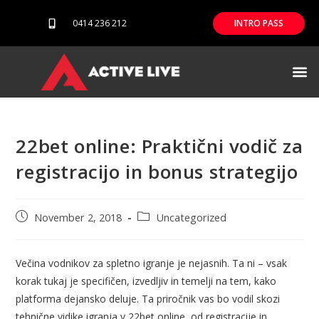
0414 236 212
INTRO PASS
Our difference
22bet online: Praktični vodič za
registracijo in bonus strategijo
November 2, 2018
Uncategorized
Večina vodnikov za spletno igranje je nejasnih. Ta ni – vsak
korak tukaj je specifičen, izvedljiv in temelji na tem, kako
platforma dejansko deluje. Ta priročnik vas bo vodil skozi
tehnične vidike igranja v 22bet online, od registracije in