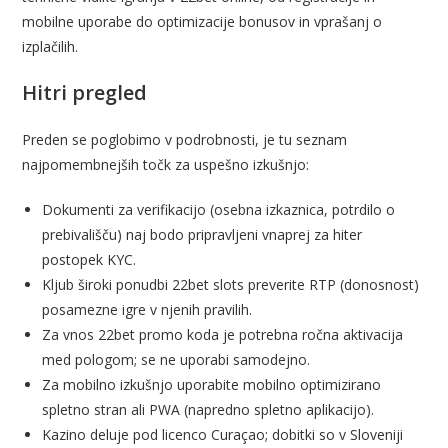
mobilne uporabe do optimizacije bonusov in vprašanj o
izplačilih.
Hitri pregled
Preden se poglobimo v podrobnosti, je tu seznam
najpomembnejših točk za uspešno izkušnjo:
Dokumenti za verifikacijo (osebna izkaznica, potrdilo o
prebivališču) naj bodo pripravljeni vnaprej za hiter
postopek KYC.
Kljub široki ponudbi 22bet slots preverite RTP (donosnost)
posamezne igre v njenih pravilih.
Za vnos 22bet promo koda je potrebna ročna aktivacija
med pologom; se ne uporabi samodejno.
Za mobilno izkušnjo uporabite mobilno optimizirano
spletno stran ali PWA (napredno spletno aplikacijo).
Kazino deluje pod licenco Curaçao; dobitki so v Sloveniji