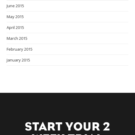
June 2015
May 2015
April 2015
March 2015
February 2015
January 2015
START YOUR 2