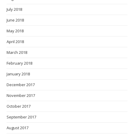
July 2018
June 2018
May 2018
April 2018
March 2018
February 2018
January 2018
December 2017
November 2017
October 2017
September 2017
August 2017