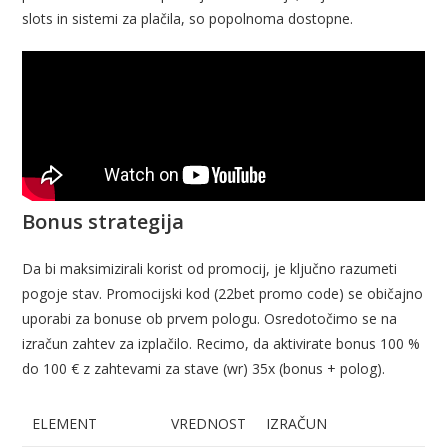
slots in sistemi za plačila, so popolnoma dostopne.
Bonus strategija
Da bi maksimizirali korist od promocij, je ključno razumeti
pogoje stav. Promocijski kod (22bet promo code) se običajno
uporabi za bonuse ob prvem pologu. Osredotočimo se na
izračun zahtev za izplačilo. Recimo, da aktivirate bonus 100 %
do 100 € z zahtevami za stave (wr) 35x (bonus + polog).
ELEMENT
VREDNOST
IZRAČUN