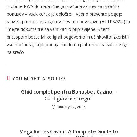
mobilne PWA do natančnega izračuna zahtev za izplačilo
bonusov – vsak korak je odločilen. Vedno preverite pogoje
stav za promocije, zagotovite varno povezavo (HTTPS/SSL) in
imejte dokumente za verifikacijo pripravljene. S tem
pristopom boste lahko igrali odgovorno in učinkovito izkoristili
vse možnosti, ki jih ponuja moderna platforma za spletne igre
na srečo.
YOU MIGHT ALSO LIKE
Ghid complet pentru Bonusbet Cazino –
Configurare și reguli
January 17, 2017
Mega Riches Casino: A Complete Guide to