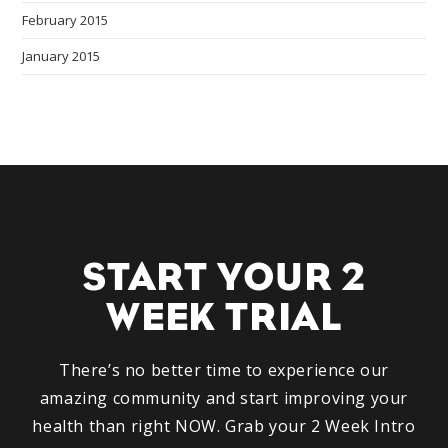
February 2015
January 2015
START YOUR 2
WEEK TRIAL
There’s no better time to experience our
amazing community and start improving your
health than right NOW. Grab your 2 Week Intro