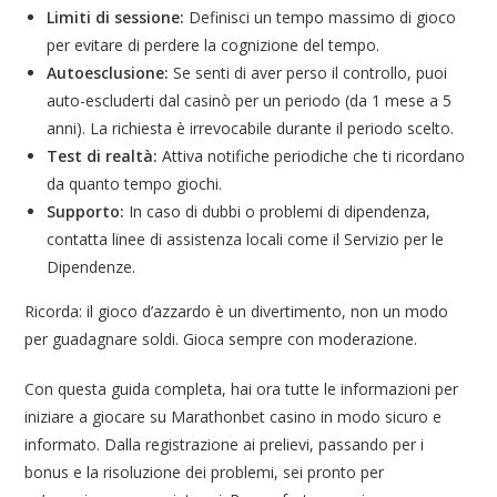
Limiti di sessione:
Definisci un tempo massimo di gioco
per evitare di perdere la cognizione del tempo.
Autoesclusione:
Se senti di aver perso il controllo, puoi
auto-escluderti dal casinò per un periodo (da 1 mese a 5
anni). La richiesta è irrevocabile durante il periodo scelto.
Test di realtà:
Attiva notifiche periodiche che ti ricordano
da quanto tempo giochi.
Supporto:
In caso di dubbi o problemi di dipendenza,
contatta linee di assistenza locali come il Servizio per le
Dipendenze.
Ricorda: il gioco d’azzardo è un divertimento, non un modo
per guadagnare soldi. Gioca sempre con moderazione.
Con questa guida completa, hai ora tutte le informazioni per
iniziare a giocare su Marathonbet casino in modo sicuro e
informato. Dalla registrazione ai prelievi, passando per i
bonus e la risoluzione dei problemi, sei pronto per