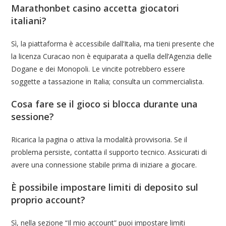
Marathonbet casino accetta giocatori
italiani?
Sì, la piattaforma è accessibile dall’Italia, ma tieni presente che
la licenza Curacao non è equiparata a quella dell’Agenzia delle
Dogane e dei Monopoli. Le vincite potrebbero essere
soggette a tassazione in Italia; consulta un commercialista.
Cosa fare se il gioco si blocca durante una
sessione?
Ricarica la pagina o attiva la modalità provvisoria. Se il
problema persiste, contatta il supporto tecnico. Assicurati di
avere una connessione stabile prima di iniziare a giocare.
È possibile impostare limiti di deposito sul
proprio account?
Sì, nella sezione “Il mio account” puoi impostare limiti