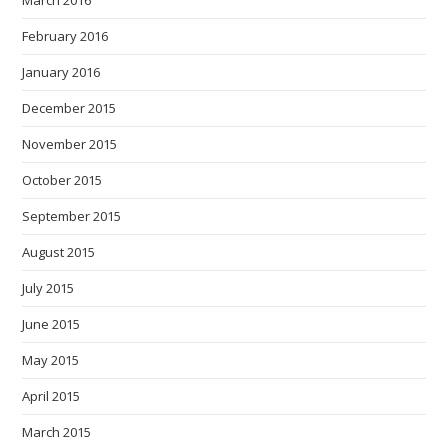
March 2016
February 2016
January 2016
December 2015
November 2015
October 2015
September 2015
August 2015
July 2015
June 2015
May 2015
April 2015
March 2015