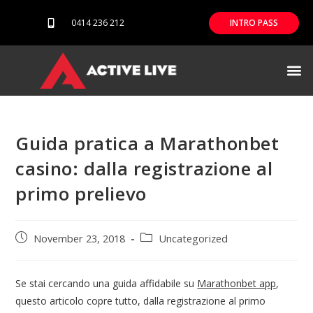
0414 236 212
INTRO PASS
Our difference
Guida pratica a Marathonbet
casino: dalla registrazione al
primo prelievo
November 23, 2018
Uncategorized
Se stai cercando una guida affidabile su
Marathonbet app
,
questo articolo copre tutto, dalla registrazione al primo