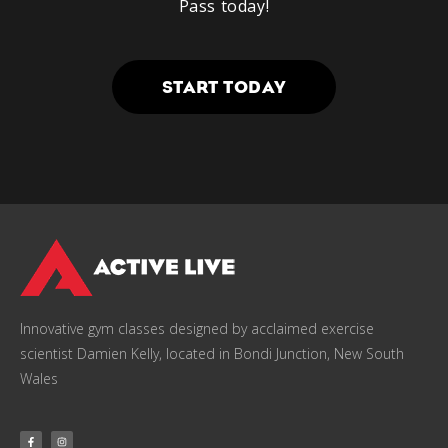
Pass today!
START TODAY
Innovative gym classes designed by acclaimed exercise
scientist Damien Kelly, located in Bondi Junction, New South
Wales