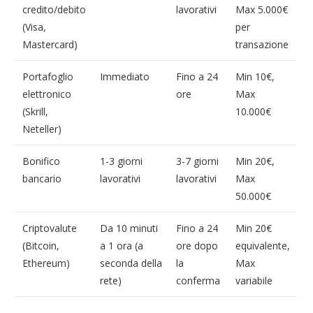
credito/debito
lavorativi
Max 5.000€
(Visa,
per
Mastercard)
transazione
Portafoglio
Immediato
Fino a 24
Min 10€,
elettronico
ore
Max
(Skrill,
10.000€
Neteller)
Bonifico
1-3 giorni
3-7 giorni
Min 20€,
bancario
lavorativi
lavorativi
Max
50.000€
Criptovalute
Da 10 minuti
Fino a 24
Min 20€
(Bitcoin,
a 1 ora (a
ore dopo
equivalente,
Ethereum)
seconda della
la
Max
rete)
conferma
variabile