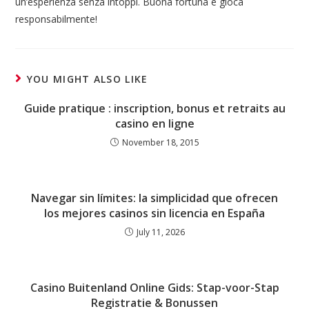
un’esperienza senza intoppi. Buona fortuna e gioca
responsabilmente!
YOU MIGHT ALSO LIKE
Guide pratique : inscription, bonus et retraits au
casino en ligne
November 18, 2015
Navegar sin límites: la simplicidad que ofrecen
los mejores casinos sin licencia en España
July 11, 2026
Casino Buitenland Online Gids: Stap-voor-Stap
Registratie & Bonussen