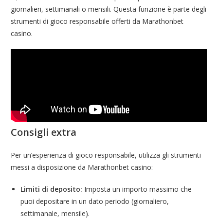
giornalieri, settimanali o mensili. Questa funzione è parte degli
strumenti di gioco responsabile offerti da Marathonbet
casino.
Consigli extra
Per un’esperienza di gioco responsabile, utilizza gli strumenti
messi a disposizione da Marathonbet casino:
Limiti di deposito:
Imposta un importo massimo che
puoi depositare in un dato periodo (giornaliero,
settimanale, mensile).