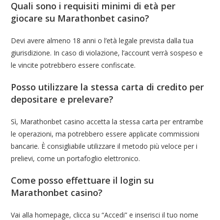
Quali sono i requisiti minimi di età per
giocare su Marathonbet casino?
Devi avere almeno 18 anni o l’età legale prevista dalla tua
giurisdizione. In caso di violazione, l’account verrà sospeso e
le vincite potrebbero essere confiscate.
Posso utilizzare la stessa carta di credito per
depositare e prelevare?
Sì, Marathonbet casino accetta la stessa carta per entrambe
le operazioni, ma potrebbero essere applicate commissioni
bancarie. È consigliabile utilizzare il metodo più veloce per i
prelievi, come un portafoglio elettronico.
Come posso effettuare il login su
Marathonbet casino?
Vai alla homepage, clicca su “Accedi” e inserisci il tuo nome