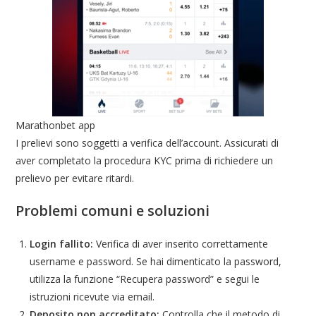
Marathonbet app
I prelievi sono soggetti a verifica dell’account. Assicurati di
aver completato la procedura KYC prima di richiedere un
prelievo per evitare ritardi.
Problemi comuni e soluzioni
Login fallito:
Verifica di aver inserito correttamente
username e password. Se hai dimenticato la password,
utilizza la funzione “Recupera password” e segui le
istruzioni ricevute via email.
Deposito non accreditato:
Controlla che il metodo di