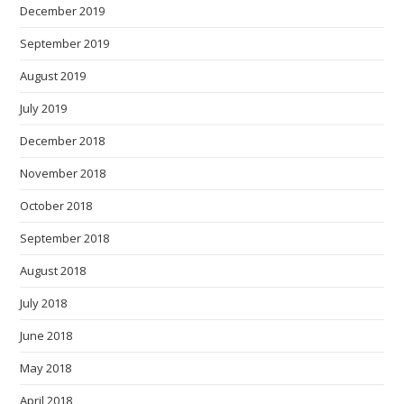
December 2019
September 2019
August 2019
July 2019
December 2018
November 2018
October 2018
September 2018
August 2018
July 2018
June 2018
May 2018
April 2018