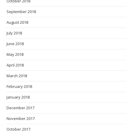
October 2018
September 2018
August 2018
July 2018
June 2018
May 2018
April 2018
March 2018
February 2018
January 2018
December 2017
November 2017
October 2017