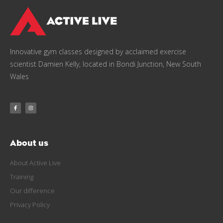
Innovative gym classes designed by acclaimed exercise
scientist Damien Kelly, located in Bondi Junction, New South
Wales
About us
About Active Live
Training
Our difference
Privacy Policy