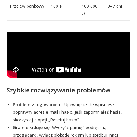
Przelew bankowy
100 zł
100 000
3–7 dni
zł
Szybkie rozwiązywanie problemów
Problem z logowaniem:
Upewnij się, że wpisujesz
poprawny adres e-mail i hasło. Jeśli zapomniałeś hasła,
skorzystaj z opcji „Resetuj hasło”.
Gra nie ładuje się:
Wyczyść pamięć podręczną
przeglądarki, wyłącz blokadę reklam lub spróbuj innej