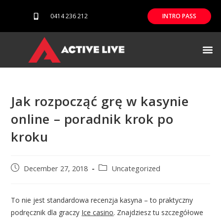
0414 236 212
INTRO PASS
Our difference
Jak rozpocząć grę w kasynie
online – poradnik krok po
kroku
December 27, 2018
Uncategorized
To nie jest standardowa recenzja kasyna – to praktyczny
podręcznik dla graczy
Ice casino
. Znajdziesz tu szczegółowe