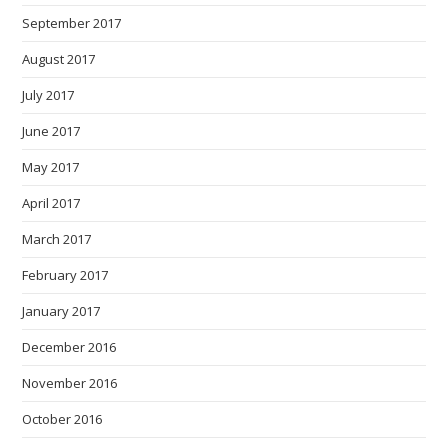
September 2017
August 2017
July 2017
June 2017
May 2017
April 2017
March 2017
February 2017
January 2017
December 2016
November 2016
October 2016