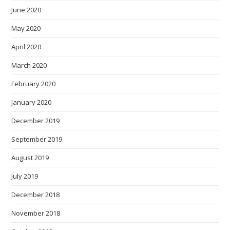
June 2020
May 2020
April 2020
March 2020
February 2020
January 2020
December 2019
September 2019
August 2019
July 2019
December 2018
November 2018