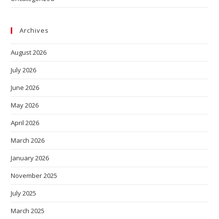
Archives
August 2026
July 2026
June 2026
May 2026
April 2026
March 2026
January 2026
November 2025
July 2025
March 2025