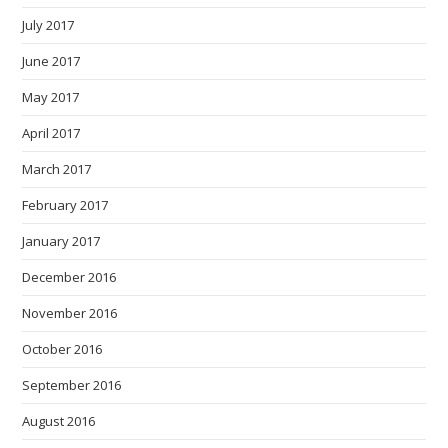
July 2017
June 2017
May 2017
April 2017
March 2017
February 2017
January 2017
December 2016
November 2016
October 2016
September 2016
August 2016