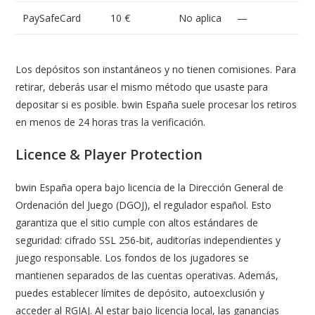
PaySafeCard
10 €
No aplica
—
Los depósitos son instantáneos y no tienen comisiones. Para
retirar, deberás usar el mismo método que usaste para
depositar si es posible. bwin España suele procesar los retiros
en menos de 24 horas tras la verificación.
Licence & Player Protection
bwin España opera bajo licencia de la Dirección General de
Ordenación del Juego (DGOJ), el regulador español. Esto
garantiza que el sitio cumple con altos estándares de
seguridad: cifrado SSL 256-bit, auditorías independientes y
juego responsable. Los fondos de los jugadores se
mantienen separados de las cuentas operativas. Además,
puedes establecer límites de depósito, autoexclusión y
acceder al RGIAJ. Al estar bajo licencia local, las ganancias