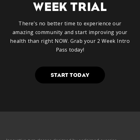
WEEK TRIAL
There’s no better time to experience our
amazing community and start improving your
health than right NOW. Grab your 2 Week Intro
Pass today!
START TODAY