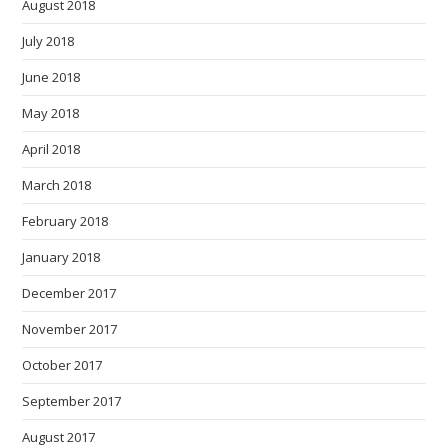
August 2018
July 2018
June 2018
May 2018
April 2018
March 2018
February 2018
January 2018
December 2017
November 2017
October 2017
September 2017
August 2017