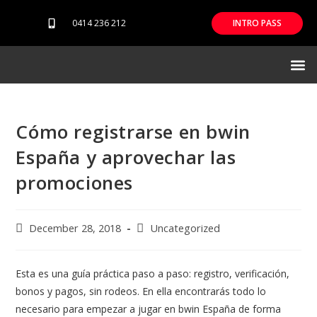
0414 236 212
INTRO PASS
Our difference
Cómo registrarse en bwin
España y aprovechar las
promociones
December 28, 2018
Uncategorized
Esta es una guía práctica paso a paso: registro, verificación,
bonos y pagos, sin rodeos. En ella encontrarás todo lo
necesario para empezar a jugar en bwin España de forma