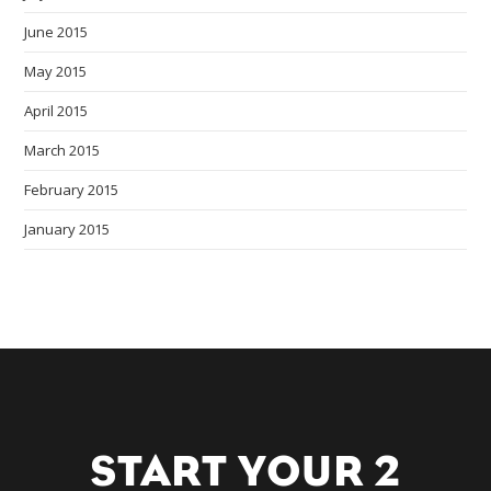
June 2015
May 2015
April 2015
March 2015
February 2015
January 2015
START YOUR 2