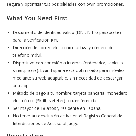
segura y optimizar tus posibilidades con bwin promociones.
What You Need First
Documento de identidad válido (DNI, NIE o pasaporte)
para la verificación KYC.
Dirección de correo electrónico activa y número de
teléfono móvil.
Dispositivo con conexión a internet (ordenador, tablet o
smartphone). bwin España está optimizado para móviles
mediante su web adaptable, sin necesidad de descargar
una app.
Método de pago a tu nombre: tarjeta bancaria, monedero
electrónico (Skrill, Neteller) o transferencia.
Ser mayor de 18 años y residente en España.
No tener autoexclusión activa en el Registro General de
Interdicciones de Acceso al Juego.
Registration