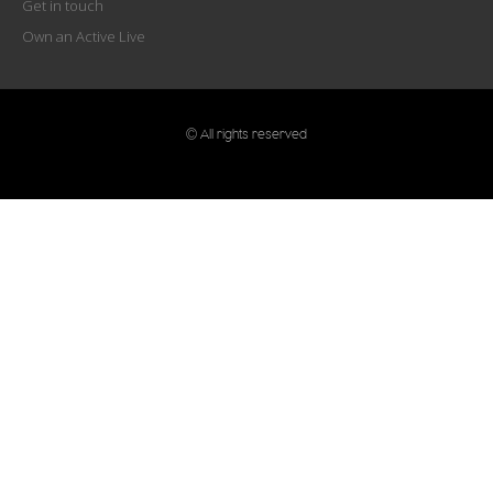
Get in touch
Own an Active Live
© All rights reserved