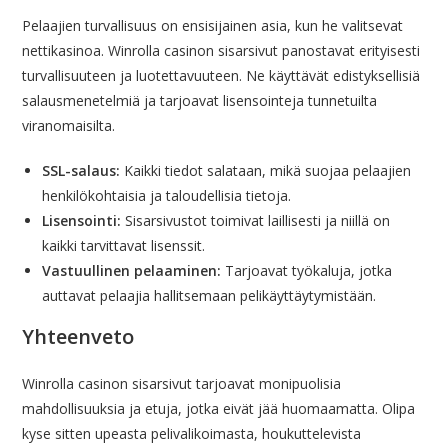
Pelaajien turvallisuus on ensisijainen asia, kun he valitsevat
nettikasinoa. Winrolla casinon sisarsivut panostavat erityisesti
turvallisuuteen ja luotettavuuteen. Ne käyttävät edistyksellisiä
salausmenetelmiä ja tarjoavat lisensointeja tunnetuilta
viranomaisilta.
SSL-salaus:
Kaikki tiedot salataan, mikä suojaa pelaajien
henkilökohtaisia ja taloudellisia tietoja.
Lisensointi:
Sisarsivustot toimivat laillisesti ja niillä on
kaikki tarvittavat lisenssit.
Vastuullinen pelaaminen:
Tarjoavat työkaluja, jotka
auttavat pelaajia hallitsemaan pelikäyttäytymistään.
Yhteenveto
Winrolla casinon sisarsivut tarjoavat monipuolisia
mahdollisuuksia ja etuja, jotka eivät jää huomaamatta. Olipa
kyse sitten upeasta pelivalikoimasta, houkuttelevista