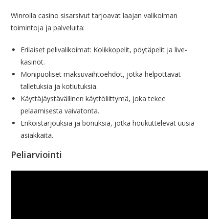
Winrolla casino sisarsivut tarjoavat laajan valikoiman
toimintoja ja palveluita:
Erilaiset pelivalikoimat: Kolikkopelit, pöytäpelit ja live-
kasinot.
Monipuoliset maksuvaihtoehdot, jotka helpottavat
talletuksia ja kotiutuksia.
Käyttäjäystävällinen käyttöliittymä, joka tekee
pelaamisesta vaivatonta.
Erikoistarjouksia ja bonuksia, jotka houkuttelevat uusia
asiakkaita.
Peliarviointi