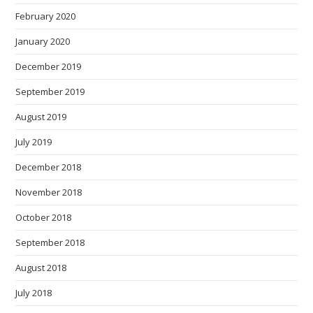
February 2020
January 2020
December 2019
September 2019
August 2019
July 2019
December 2018
November 2018
October 2018
September 2018
August 2018
July 2018