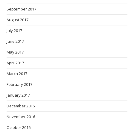
September 2017
August 2017
July 2017
June 2017
May 2017
April 2017
March 2017
February 2017
January 2017
December 2016
November 2016
October 2016