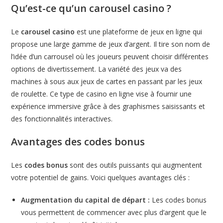
Qu’est-ce qu’un carousel casino ?
Le
carousel casino
est une plateforme de jeux en ligne qui
propose une large gamme de jeux d’argent. Il tire son nom de
l’idée d’un carrousel où les joueurs peuvent choisir différentes
options de divertissement. La variété des jeux va des
machines à sous aux jeux de cartes en passant par les jeux
de roulette. Ce type de casino en ligne vise à fournir une
expérience immersive grâce à des graphismes saisissants et
des fonctionnalités interactives.
Avantages des codes bonus
Les
codes bonus
sont des outils puissants qui augmentent
votre potentiel de gains. Voici quelques avantages clés :
Augmentation du capital de départ :
Les codes bonus
vous permettent de commencer avec plus d’argent que le