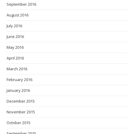
September 2016
August 2016
July 2016
June 2016
May 2016
April 2016
March 2016
February 2016
January 2016
December 2015
November 2015
October 2015
September 2015