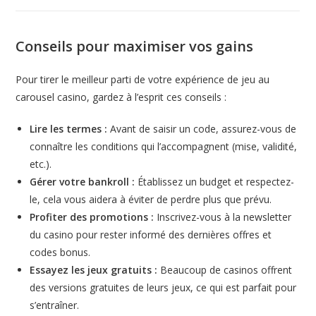
Conseils pour maximiser vos gains
Pour tirer le meilleur parti de votre expérience de jeu au
carousel casino, gardez à l’esprit ces conseils :
Lire les termes :
Avant de saisir un code, assurez-vous de
connaître les conditions qui l’accompagnent (mise, validité,
etc.).
Gérer votre bankroll :
Établissez un budget et respectez-
le, cela vous aidera à éviter de perdre plus que prévu.
Profiter des promotions :
Inscrivez-vous à la newsletter
du casino pour rester informé des dernières offres et
codes bonus.
Essayez les jeux gratuits :
Beaucoup de casinos offrent
des versions gratuites de leurs jeux, ce qui est parfait pour
s’entraîner.