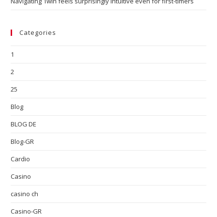
Navigating 1win feels surprisingly intuitive even for first-timers
Categories
1
2
25
Blog
BLOG DE
Blog-GR
Cardio
Casino
casino ch
Casino-GR