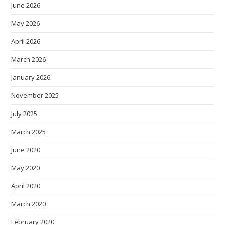
June 2026
May 2026
April 2026
March 2026
January 2026
November 2025
July 2025
March 2025
June 2020
May 2020
April 2020
March 2020
February 2020