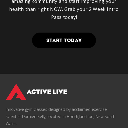
amazing community and start improving your
health than right NOW. Grab your 2 Week Intro
Pass today!
START TODAY
Innovative gym classes designed by acclaimed exercise
scientist Damien Kelly, located in Bondi Junction, New South
Wales