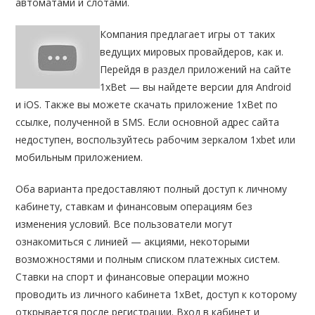
автоматами и слотами.
Компания предлагает игры от таких
ведущих мировых провайдеров, как и.
Перейдя в раздел приложений на сайте
1xBet — вы найдете версии для Android
и iOS. Также вы можете скачать приложение 1xBet по
ссылке, полученной в SMS. Если основной адрес сайта
недоступен, воспользуйтесь рабочим зеркалом 1xbet или
мобильным приложением.
Оба варианта предоставляют полный доступ к личному
кабинету, ставкам и финансовым операциям без
изменения условий. Все пользователи могут
ознакомиться с линией — акциями, некоторыми
возможностями и полным списком платежных систем.
Ставки на спорт и финансовые операции можно
проводить из личного кабинета 1xBet, доступ к которому
открывается после регистрации. Вход в кабинет и