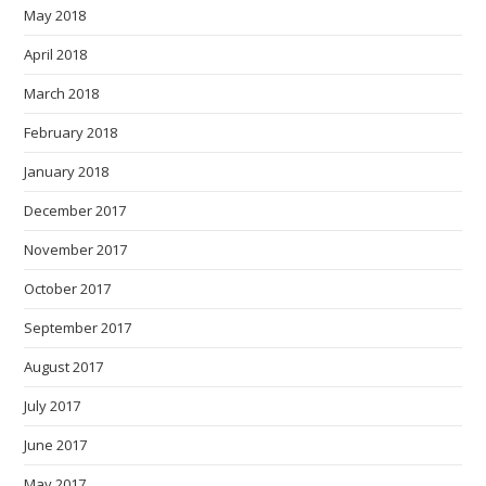
May 2018
April 2018
March 2018
February 2018
January 2018
December 2017
November 2017
October 2017
September 2017
August 2017
July 2017
June 2017
May 2017