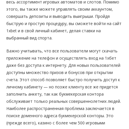
весь ассортимент игровых автоматов и слотов. Помимо
этого, вы также можете управлять своим аккаунтом,
совершать депозиты и выводить выигрыши. Пройдя
быструю и простую процедуру, вы сможете войти на сайт
1xbet и в свой личный кабинет, делая ставки на
выбранный вид спорта.
Важно учитывать, что все пользователи могут скачать
приложение на телефон и осуществлять вход на 1хбет
даже без доступа к интернету. Для новых пользователей
доступны множество призов и бонусов при открытии
счета. Этот способ позволяет быстро получить доступ к
личному кабинету — но позже клиенту все же придется
заполнить анкету, так как букмекерская контора
обслуживает только реальных совершеннолетних людей.
Наиболее распространенная проблема заключается в
поиске доменного адреса букмекерской конторы. Это
(прежде всего), казино с более чем 500 игровыми