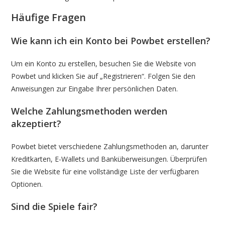
Häufige Fragen
Wie kann ich ein Konto bei Powbet erstellen?
Um ein Konto zu erstellen, besuchen Sie die Website von
Powbet und klicken Sie auf „Registrieren“. Folgen Sie den
Anweisungen zur Eingabe Ihrer persönlichen Daten.
Welche Zahlungsmethoden werden
akzeptiert?
Powbet bietet verschiedene Zahlungsmethoden an, darunter
Kreditkarten, E-Wallets und Banküberweisungen. Überprüfen
Sie die Website für eine vollständige Liste der verfügbaren
Optionen.
Sind die Spiele fair?