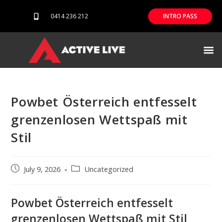
0414 236 212
INTRO PASS
Our difference
Powbet Österreich entfesselt
grenzenlosen Wettspaß mit
Stil
July 9, 2026
Uncategorized
Powbet Österreich entfesselt
grenzenlosen Wettspaß mit Stil