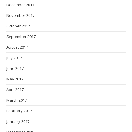
December 2017
November 2017
October 2017
September 2017
August 2017
July 2017
June 2017
May 2017
April 2017
March 2017
February 2017
January 2017