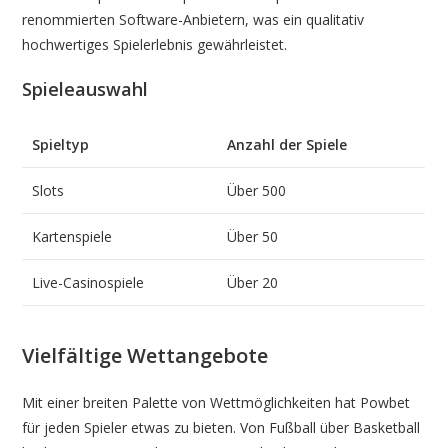
renommierten Software-Anbietern, was ein qualitativ
hochwertiges Spielerlebnis gewährleistet.
Spieleauswahl
Spieltyp
Anzahl der Spiele
Slots
Über 500
Kartenspiele
Über 50
Live-Casinospiele
Über 20
Vielfältige Wettangebote
Mit einer breiten Palette von Wettmöglichkeiten hat Powbet
für jeden Spieler etwas zu bieten. Von Fußball über Basketball