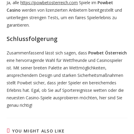
Ja, alle
https://powbetosterreich.com
Spiele im
Powbet
Casino
werden von lizenzierten Anbietern bereitgestellt und
unterliegen strengen Tests, um ein faires Spielerlebnis zu
garantieren.
Schlussfolgerung
Zusammenfassend lässt sich sagen, dass
Powbet Österreich
eine hervorragende Wahl für Wettfreunde und Casinospieler
ist. Mit seiner breiten Palette an Wettmöglichkeiten,
ansprechendem Design und starken Sicherheitsmaßnahmen
stellt Powbet sicher, dass jeder Spieler ein bereicherndes
Erlebnis hat. Egal, ob Sie auf Sportereignisse wetten oder die
neuesten Casino-Spiele ausprobieren möchten, hier sind Sie
genau richtig!
YOU MIGHT ALSO LIKE