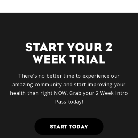
START YOUR 2
WEEK TRIAL
There’s no better time to experience our
amazing community and start improving your
health than right NOW. Grab your 2 Week Intro
Pass today!
START TODAY