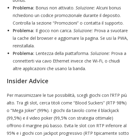
bonus.
Problema:
Bonus non attivato.
Soluzione:
Alcuni bonus
richiedono un codice promozionale durante il deposito.
Controlla la sezione “Promozioni” o contatta il supporto.
Problema:
Il gioco non carica.
Soluzione:
Prova a svuotare
la cache del browser e aggiornare la pagina. Se usi la PWA,
reinstallala.
Problema:
Lentezza della piattaforma.
Soluzione:
Prova a
connetterti via cavo Ethernet invece che Wi-Fi, o chiudi
altre applicazioni che usano la banda.
Insider Advice
Per massimizzare le tue possibilità, scegli giochi con l’RTP più
alto. Tra gli slot, cerca titoli come “Blood Suckers” (RTP 98%)
o “Mega Joker” (99%). I giochi da tavolo come il blackjack
(99,5%) e il video poker (99,5% con strategia ottimale)
offrono il margine più basso. Evita le slot con RTP inferiore al
95% e i giochi con jackpot progressivo (RTP tipicamente sotto