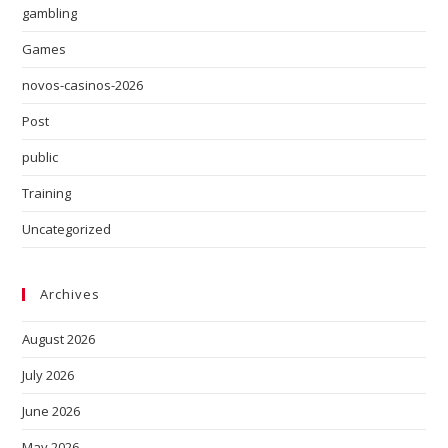
gambling
Games
novos-casinos-2026
Post
public
Training
Uncategorized
Archives
August 2026
July 2026
June 2026
May 2026