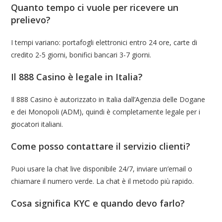
Quanto tempo ci vuole per ricevere un
prelievo?
I tempi variano: portafogli elettronici entro 24 ore, carte di
credito 2-5 giorni, bonifici bancari 3-7 giorni.
Il 888 Casino è legale in Italia?
Il 888 Casino è autorizzato in Italia dall’Agenzia delle Dogane
e dei Monopoli (ADM), quindi è completamente legale per i
giocatori italiani.
Come posso contattare il servizio clienti?
Puoi usare la chat live disponibile 24/7, inviare un’email o
chiamare il numero verde. La chat è il metodo più rapido.
Cosa significa KYC e quando devo farlo?