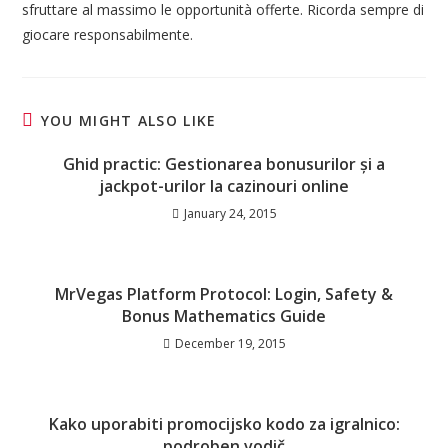
sfruttare al massimo le opportunità offerte. Ricorda sempre di
giocare responsabilmente.
YOU MIGHT ALSO LIKE
Ghid practic: Gestionarea bonusurilor și a
jackpot-urilor la cazinouri online
January 24, 2015
MrVegas Platform Protocol: Login, Safety &
Bonus Mathematics Guide
December 19, 2015
Kako uporabiti promocijsko kodo za igralnico:
podroben vodič