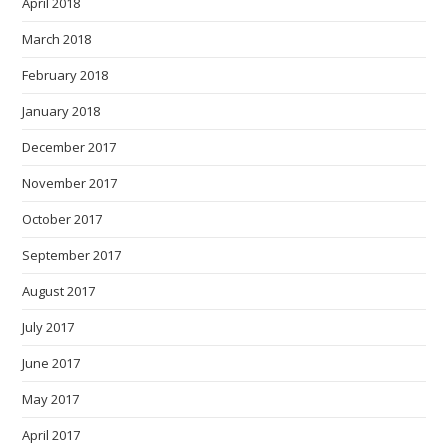
April 2018
March 2018
February 2018
January 2018
December 2017
November 2017
October 2017
September 2017
August 2017
July 2017
June 2017
May 2017
April 2017