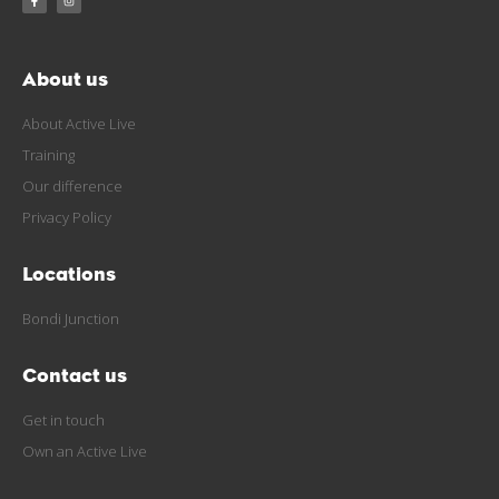
About us
About Active Live
Training
Our difference
Privacy Policy
Locations
Bondi Junction
Contact us
Get in touch
Own an Active Live