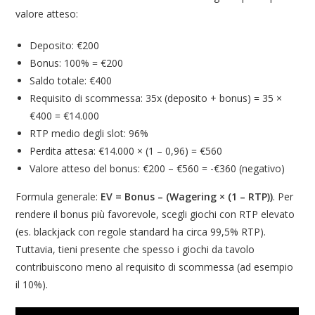
valore atteso:
Deposito: €200
Bonus: 100% = €200
Saldo totale: €400
Requisito di scommessa: 35x (deposito + bonus) = 35 ×
€400 = €14.000
RTP medio degli slot: 96%
Perdita attesa: €14.000 × (1 – 0,96) = €560
Valore atteso del bonus: €200 – €560 = -€360 (negativo)
Formula generale:
EV = Bonus – (Wagering × (1 – RTP))
. Per
rendere il bonus più favorevole, scegli giochi con RTP elevato
(es. blackjack con regole standard ha circa 99,5% RTP).
Tuttavia, tieni presente che spesso i giochi da tavolo
contribuiscono meno al requisito di scommessa (ad esempio
il 10%).