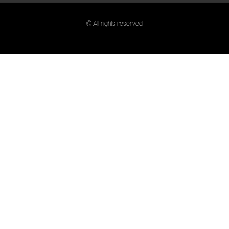
© All rights reserved