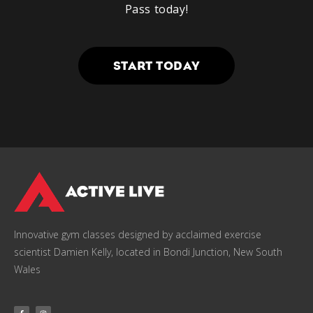
Pass today!
START TODAY
Innovative gym classes designed by acclaimed exercise
scientist Damien Kelly, located in Bondi Junction, New South
Wales